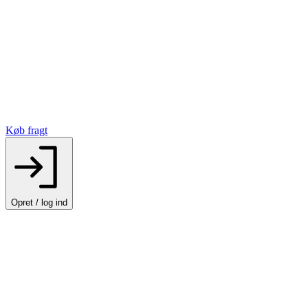
Køb fragt
Opret / log ind