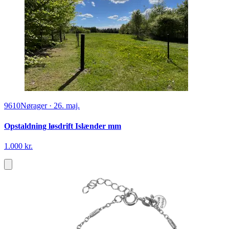
9610
Nørager
·
26. maj.
Opstaldning løsdrift Islænder mm
1.000 kr.