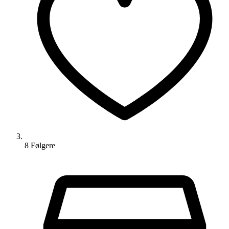
8
Følger
e