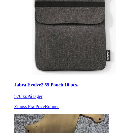
Jabra Evolve2 55 Pouch 10 pcs.
576 kr.
På lager
Zinuss
Fra PriceRunner