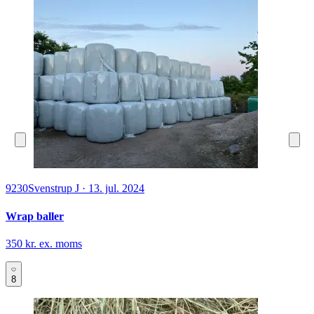
9230
Svenstrup J
·
13. jul. 2024
Wrap baller
350 kr. ex. moms
8