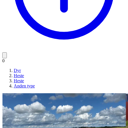
0
Dyr
Heste
Heste
Anden type