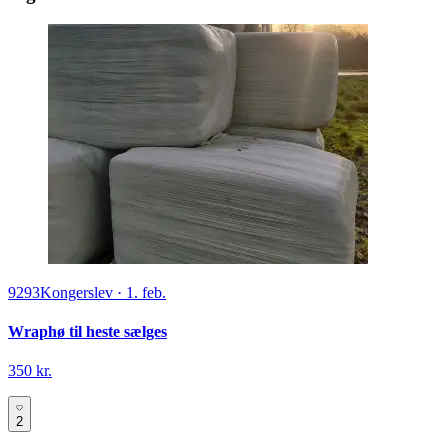
9293
Kongerslev
·
1. feb.
Wraphø til heste sælges
350 kr.
2