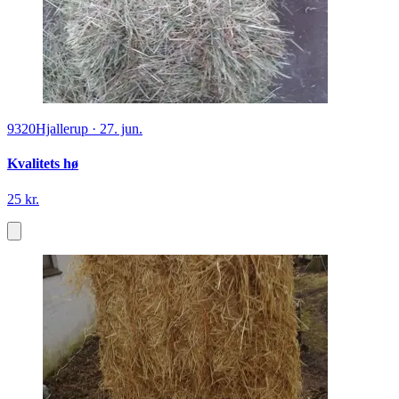
9320
Hjallerup
·
27. jun.
Kvalitets hø
25 kr.