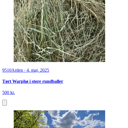
9510
Arden
·
4. maj. 2025
Tørt Warphø i store rundballer
500 kr.