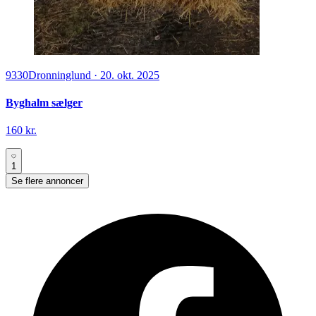
9330
Dronninglund
·
20. okt. 2025
Byghalm sælger
160 kr.
1
Se flere annoncer