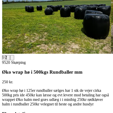
1
/
2
9520 Skørping
Øko wrap hø i 500kgs Rundballer mm
250 kr.
Øko wrap hø i 125er rundballer sælges har 1 stk de vejer cirka
500kg pris ide 450kr kan læsse og evt levere mod betaling har også
wrappet Øko halm med græs udlæg i i minibig 250kr rødkløver
halm i rundballer 250kr velegnet til heste og andre husdyr