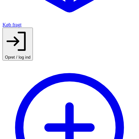
Køb fragt
Opret / log ind