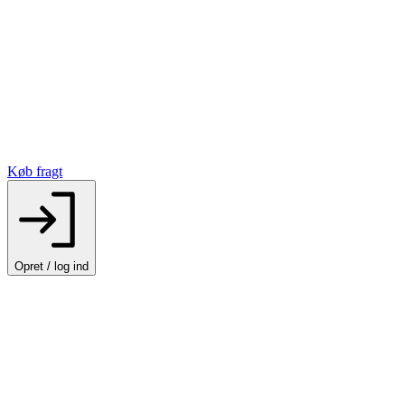
Køb fragt
Opret / log ind