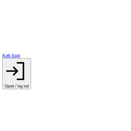
Køb fragt
Opret / log ind