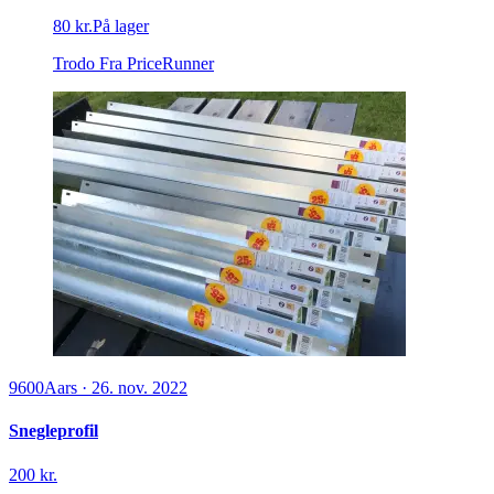
80 kr.
På lager
Trodo
Fra PriceRunner
9600
Aars
·
26. nov. 2022
Snegleprofil
200 kr.