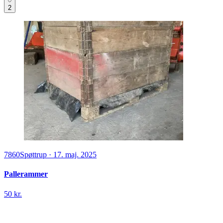
2
7860
Spøttrup
·
17. maj. 2025
Pallerammer
50 kr.