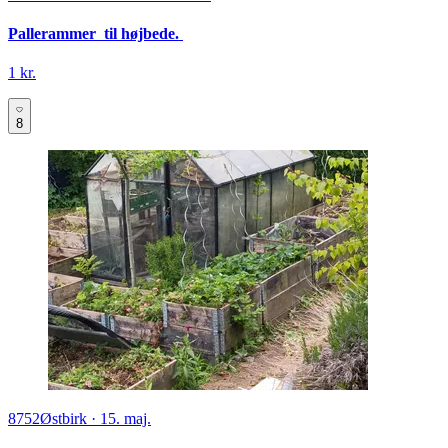
Pallerammer til højbede.
1 kr.
8
8752
Østbirk
·
15. maj.