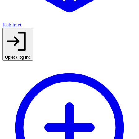
Køb fragt
Opret / log ind