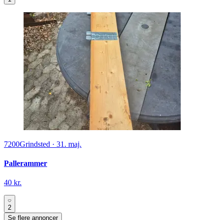
7200
Grindsted
·
31. maj.
Pallerammer
40 kr.
2
Se flere annoncer