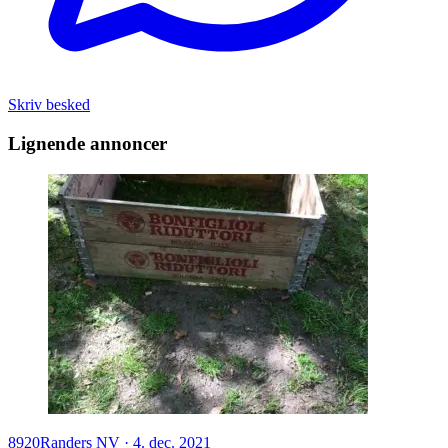
Skriv besked
Lignende annoncer
8920
Randers NV
·
4. dec. 2021