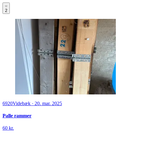
2
6920
Videbæk
·
20. mar. 2025
Palle rammer
60 kr.