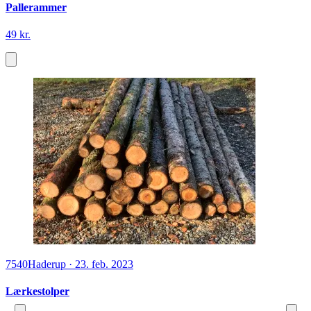
Pallerammer
49 kr.
7540
Haderup
·
23. feb. 2023
Lærkestolper