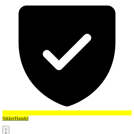
SikkerHandel
1