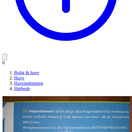
0
Bolig & have
Have
Haveindretning
Højbede