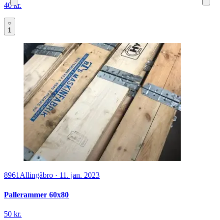
40 kr.
1
8961
Allingåbro
·
11. jan. 2023
Pallerammer 60x80
50 kr.