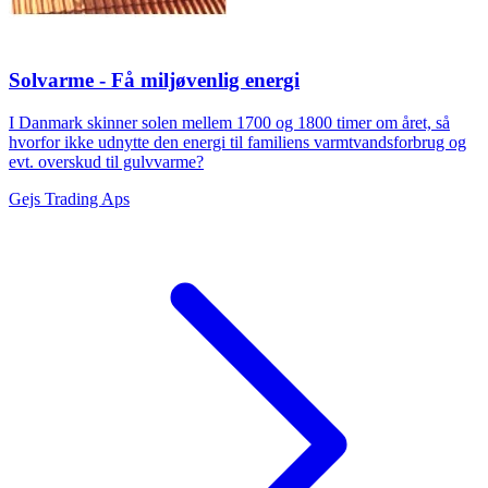
Solvarme - Få miljøvenlig energi
I Danmark skinner solen mellem 1700 og 1800 timer om året, så
hvorfor ikke udnytte den energi til familiens varmtvandsforbrug og
evt. overskud til gulvvarme?
Gejs Trading Aps