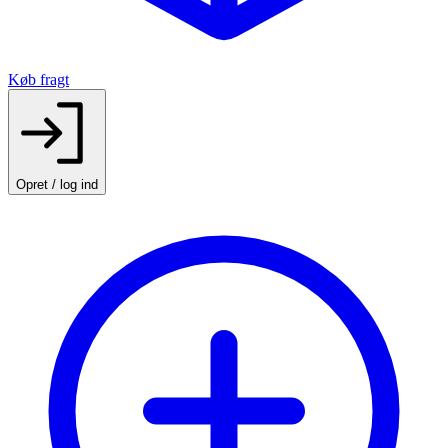
Køb fragt
Opret / log ind