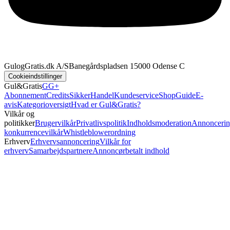
GulogGratis.dk A/S
Banegårdspladsen 1
5000 Odense C
Cookieindstillinger
Gul&Gratis
GG+
Abonnement
Credits
SikkerHandel
Kundeservice
Shop
Guide
E-
avis
Kategorioversigt
Hvad er Gul&Gratis?
Vilkår og
politikker
Brugervilkår
Privatlivspolitik
Indholdsmoderation
Annoncerin
konkurrencevilkår
Whistleblowerordning
Erhverv
Erhvervsannoncering
Vilkår for
erhverv
Samarbejdspartnere
Annoncørbetalt indhold