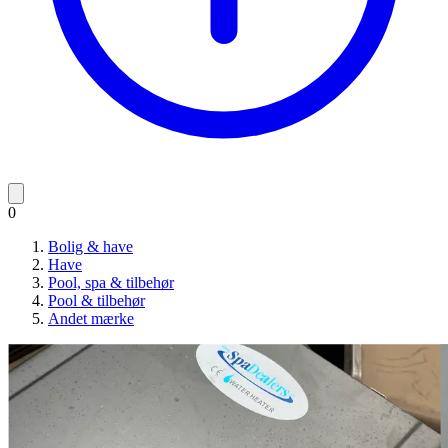
0
Bolig & have
Have
Pool, spa & tilbehør
Pool & tilbehør
Andet mærke