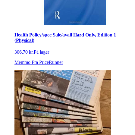
Health Policy/spec Sale/avail Hard Only, Edition 1
(Physical)
306,70 kr.
På lager
Memmo
Fra PriceRunner