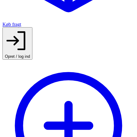
Køb fragt
Opret / log ind