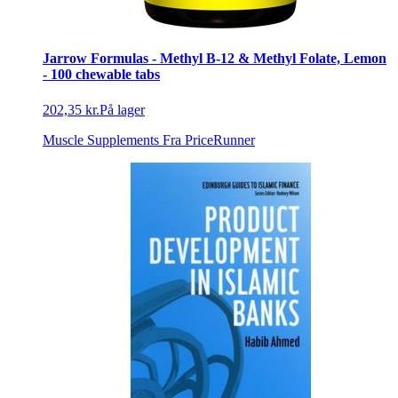
Jarrow Formulas - Methyl B-12 & Methyl Folate, Lemon
- 100 chewable tabs
202,35 kr.
På lager
Muscle Supplements
Fra PriceRunner