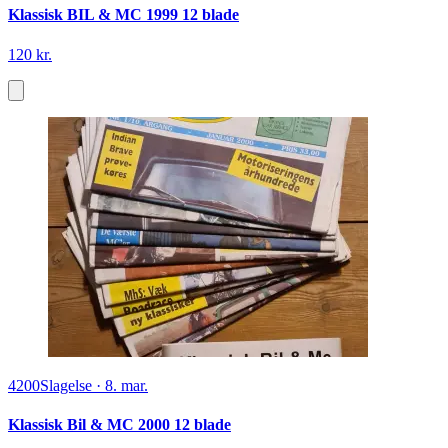
Klassisk BIL & MC 1999 12 blade
120 kr.
4200
Slagelse
·
8. mar.
Klassisk Bil & MC 2000 12 blade