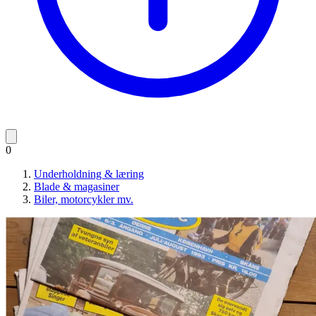
0
Underholdning & læring
Blade & magasiner
Biler, motorcykler mv.