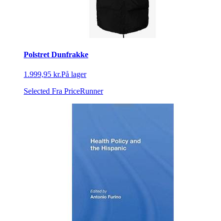
Polstret Dunfrakke
1.999,95 kr.
På lager
Selected
Fra PriceRunner