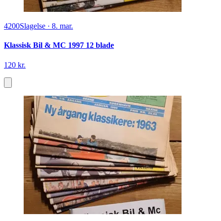
4200
Slagelse
·
8. mar.
Klassisk Bil & MC 1997 12 blade
120 kr.