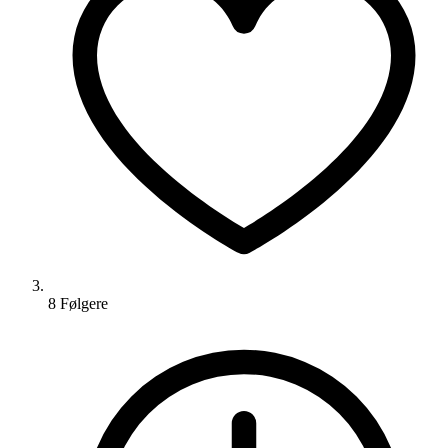
8
Følger
e