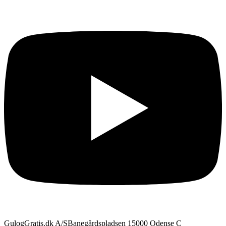
GulogGratis.dk A/S
Banegårdspladsen 1
5000 Odense C