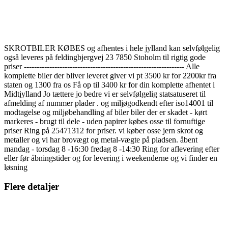
SKROTBILER KØBES og afhentes i hele jylland kan selvfølgelig
også leveres på feldingbjergvej 23 7850 Stoholm til rigtig gode
priser --------------------------------------------------------------- Alle
komplette biler der bliver leveret giver vi pt 3500 kr for 2200kr fra
staten og 1300 fra os Få op til 3400 kr for din komplette afhentet i
Midtjylland Jo tættere jo bedre vi er selvfølgelig statsatuseret til
afmelding af nummer plader . og miljøgodkendt efter iso14001 til
modtagelse og miljøbehandling af biler biler der er skadet - kørt
markeres - brugt til dele - uden papirer købes osse til fornuftige
priser Ring på 25471312 for priser. vi køber osse jern skrot og
metaller og vi har brovægt og metal-vægte på pladsen. åbent
mandag - torsdag 8 -16:30 fredag 8 -14:30 Ring for aflevering efter
eller før åbningstider og for levering i weekenderne og vi finder en
løsning
Flere detaljer