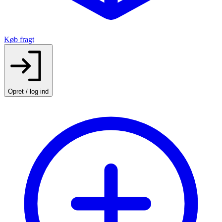
Køb fragt
Opret / log ind