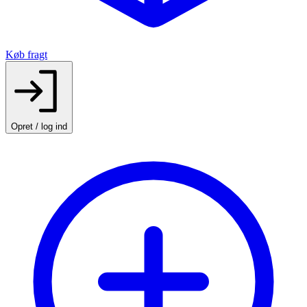
Køb fragt
Opret / log ind