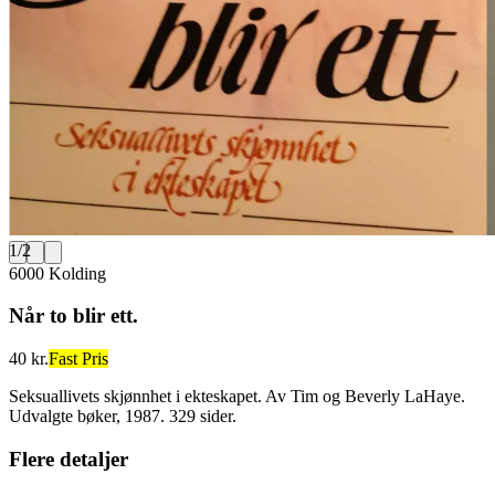
1
/
2
6000 Kolding
Når to blir ett.
40 kr.
Fast Pris
Seksuallivets skjønnhet i ekteskapet. Av Tim og Beverly LaHaye.
Udvalgte bøker, 1987. 329 sider.
Flere detaljer