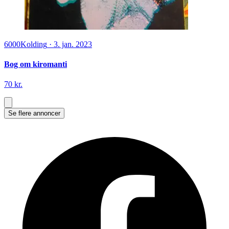
6000
Kolding
·
3. jan. 2023
Bog om kiromanti
70 kr.
Se flere annoncer