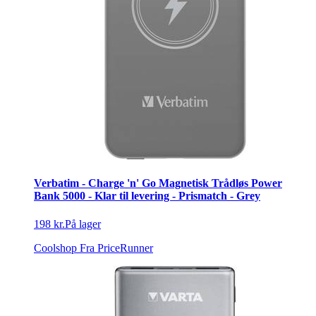
Verbatim - Charge 'n' Go Magnetisk Trådløs Power
Bank 5000 - Klar til levering - Prismatch - Grey
198 kr.
På lager
Coolshop
Fra PriceRunner