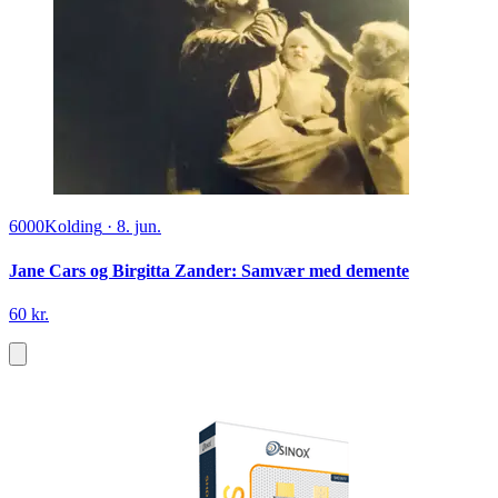
6000
Kolding
·
8. jun.
Jane Cars og Birgitta Zander: Samvær med demente
60 kr.