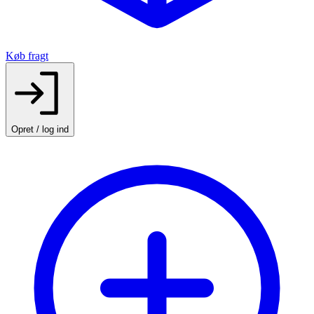
Køb fragt
Opret / log ind