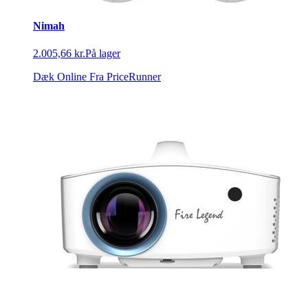
Nimah
2.005,66 kr.
På lager
Dæk Online
Fra PriceRunner