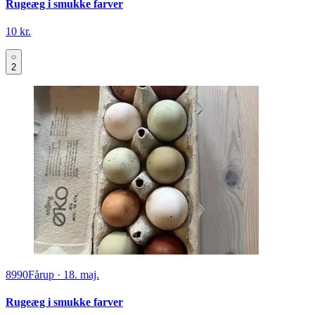
Rugeæg i smukke farver
10 kr.
2
8990
Fårup
·
18. maj.
Rugeæg i smukke farver