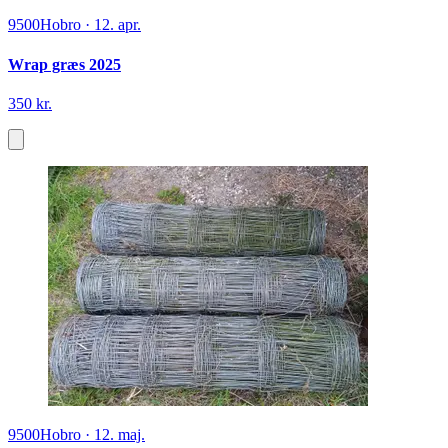
9500
Hobro
·
12. apr.
Wrap græs 2025
350 kr.
9500
Hobro
·
12. maj.