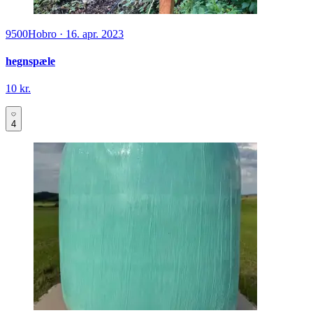
9500
Hobro
·
16. apr. 2023
hegnspæle
10 kr.
4