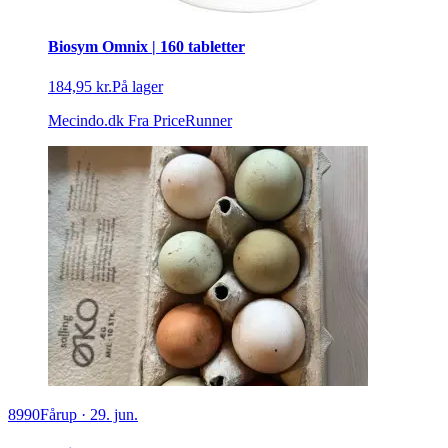
Biosym Omnix | 160 tabletter
184,95 kr.
På lager
Mecindo.dk
Fra PriceRunner
8990
Fårup
·
29. jun.