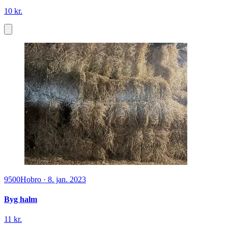
10 kr.
9500
Hobro
·
8. jan. 2023
Byg halm
11 kr.