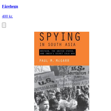
Fårehegn
400 kr.