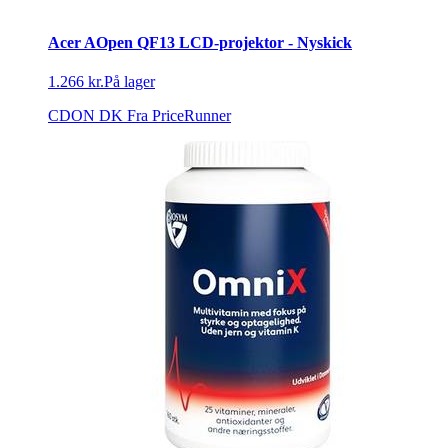
Acer AOpen QF13 LCD-projektor - Nyskick
1.266 kr.
På lager
CDON DK
Fra PriceRunner