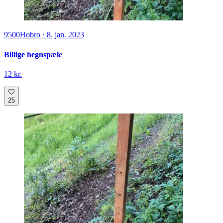
9500
Hobro
·
8. jan. 2023
Billige hegnspæle
12 kr.
25