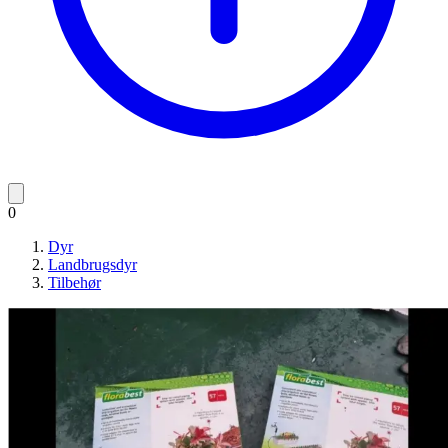
0
Dyr
Landbrugsdyr
Tilbehør