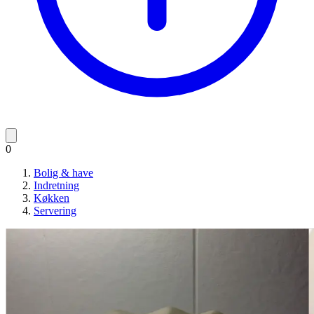
0
Bolig & have
Indretning
Køkken
Servering