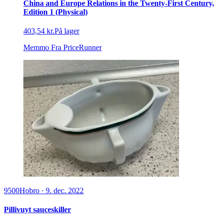
China and Europe Relations in the Twenty-First Century,
Edition 1 (Physical)
403,54 kr.
På lager
Memmo
Fra PriceRunner
9500
Hobro
·
9. dec. 2022
Pillivuyt sauceskiller