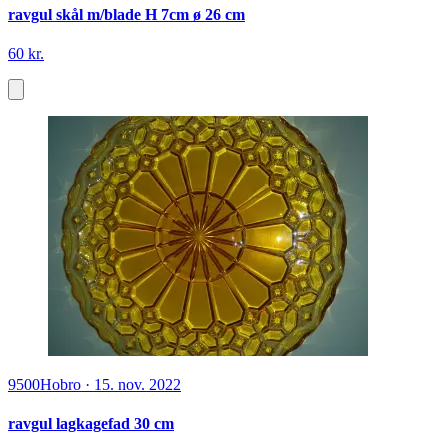
ravgul skål m/blade H 7cm ø 26 cm
60 kr.
9500
Hobro
·
15. nov. 2022
ravgul lagkagefad 30 cm