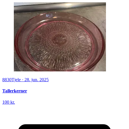
8830
Tjele
·
28. jun. 2025
Tallerkerner
100 kr.