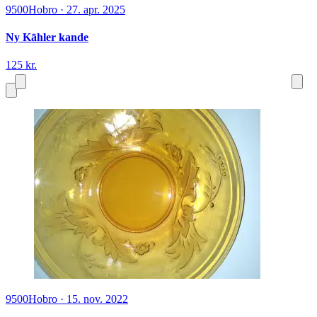
9500
Hobro
·
27. apr. 2025
Ny Kāhler kande
125 kr.
9500
Hobro
·
15. nov. 2022