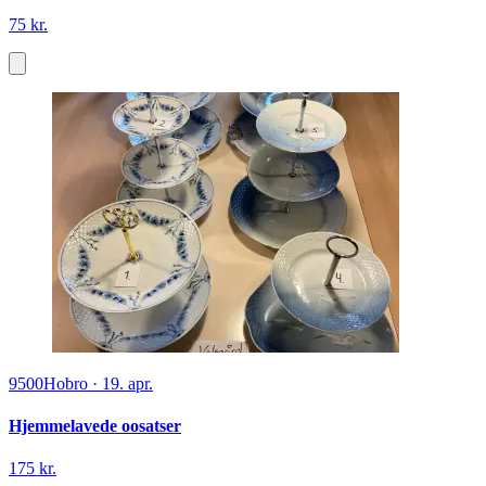
75 kr.
9500
Hobro
·
19. apr.
Hjemmelavede oosatser
175 kr.