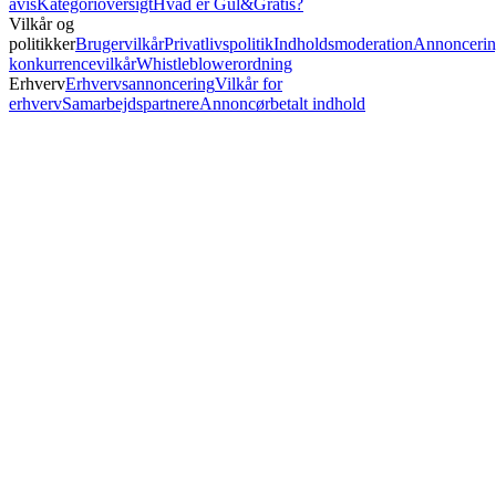
avis
Kategorioversigt
Hvad er Gul&Gratis?
Vilkår og
politikker
Brugervilkår
Privatlivspolitik
Indholdsmoderation
Annoncerin
konkurrencevilkår
Whistleblowerordning
Erhverv
Erhvervsannoncering
Vilkår for
erhverv
Samarbejdspartnere
Annoncørbetalt indhold