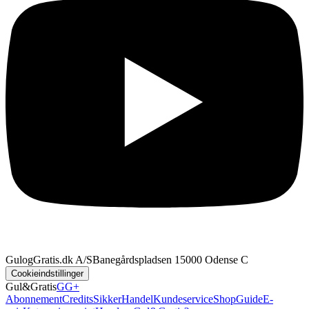
GulogGratis.dk A/S
Banegårdspladsen 1
5000 Odense C
Cookieindstillinger
Gul&Gratis
GG+
Abonnement
Credits
SikkerHandel
Kundeservice
Shop
Guide
E-