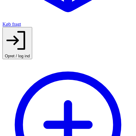
Køb fragt
Opret / log ind