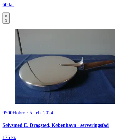
60 kr.
1
9500
Hobro
·
5. feb. 2024
Sølvsmed E. Dragsted, København - serveringsfad
175 kr.