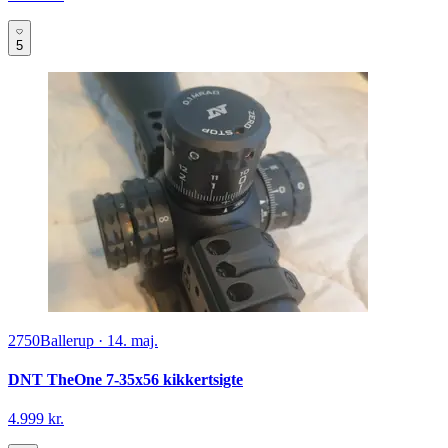
5
2750
Ballerup
·
14. maj.
DNT TheOne 7-35x56 kikkertsigte
4.999 kr.