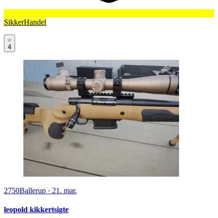
SikkerHandel
4
2750
Ballerup
·
21. mar.
leopold kikkertsigte