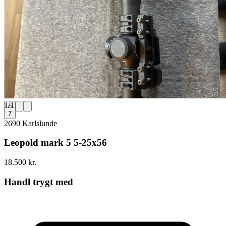
1
/
1
7
2690 Karlslunde
Leopold mark 5 5-25x56
18.500 kr.
Handl trygt med