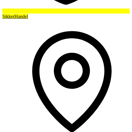
SikkerHandel