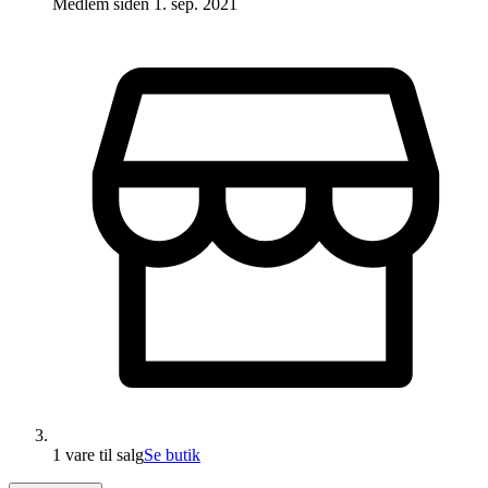
Medlem siden
1. sep. 2021
1 vare
til salg
Se butik