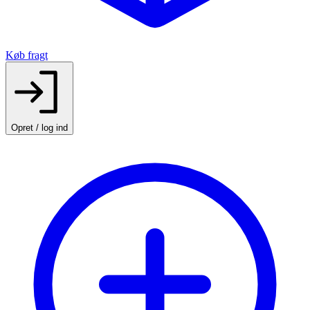
Køb fragt
Opret / log ind