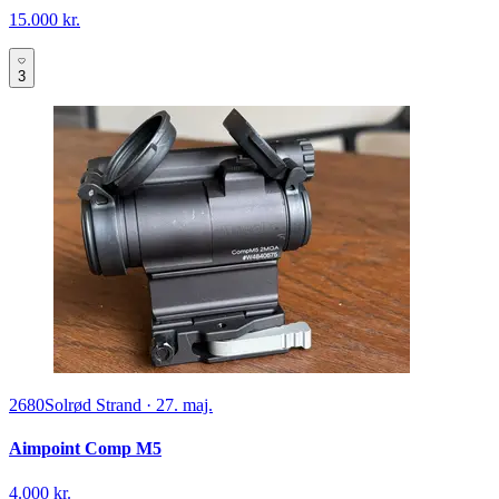
15.000 kr.
3
2680
Solrød Strand
·
27. maj.
Aimpoint Comp M5
4.000 kr.