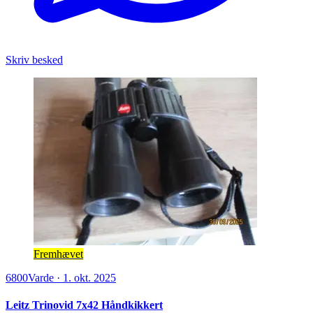
Skriv besked
Fremhævet
6800
Varde
·
1. okt. 2025
Leitz Trinovid 7x42 Håndkikkert