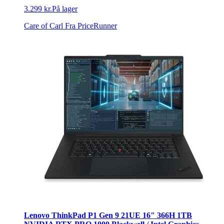
3.299 kr.
På lager
Care of Carl
Fra PriceRunner
Lenovo ThinkPad P1 Gen 9 21UE 16" 366H 1TB