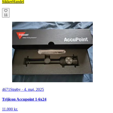
SikkerHandel
11
4671
Strøby
·
4. maj. 2025
Trijicon Accupoint 1-6x24
11.000 kr.