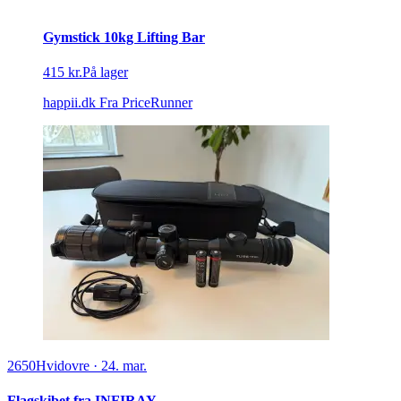
Gymstick 10kg Lifting Bar
415 kr.
På lager
happii.dk
Fra PriceRunner
2650
Hvidovre
·
24. mar.
Flagskibet fra INFIRAY