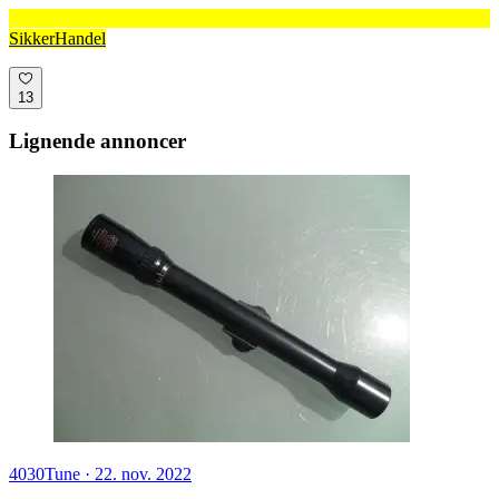
SikkerHandel
13
Lignende annoncer
4030
Tune
·
22. nov. 2022