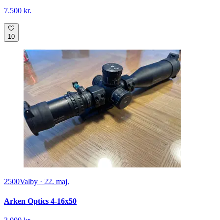
7.500 kr.
10
2500
Valby
·
22. maj.
Arken Optics 4-16x50