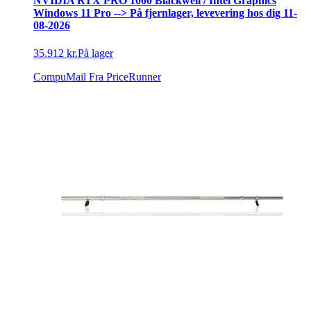
NVIDIA RTX PRO 1000 Blackwell / Intel Graphics
Windows 11 Pro --> På fjernlager, levevering hos dig 11-
08-2026
35.912 kr.
På lager
CompuMail
Fra PriceRunner