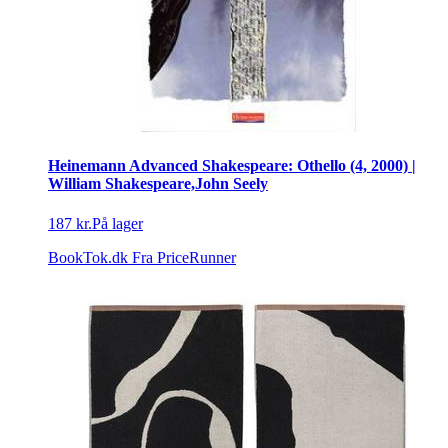
Heinemann Advanced Shakespeare: Othello (4, 2000) |
William Shakespeare,John Seely
187 kr.
På lager
BookTok.dk
Fra PriceRunner