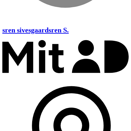
sren sivesgaard
sren S.