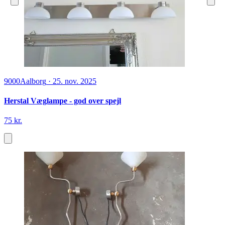
9000
Aalborg
·
25. nov. 2025
Herstal Væglampe - god over spejl
75 kr.