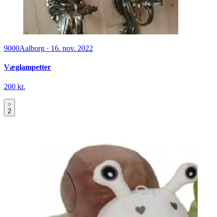
9000
Aalborg
·
16. nov. 2022
Væglampetter
200 kr.
2