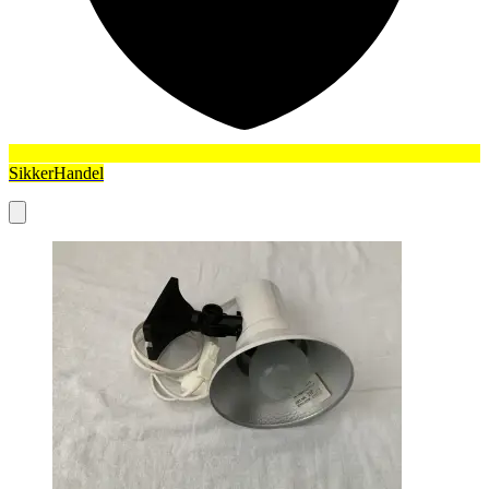
SikkerHandel