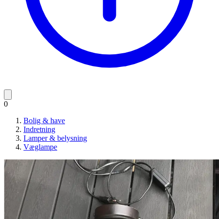
0
Bolig & have
Indretning
Lamper & belysning
Væglampe