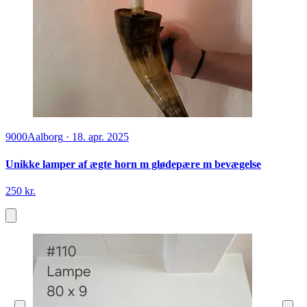
9000
Aalborg
·
18. apr. 2025
Unikke lamper af ægte horn m glødepære m bevægelse
250 kr.