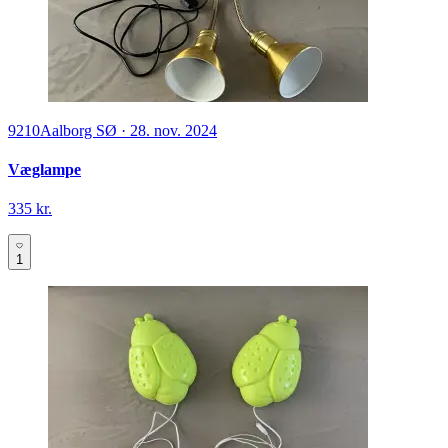
9210
Aalborg SØ
·
28. nov. 2024
Væglampe
335 kr.
1