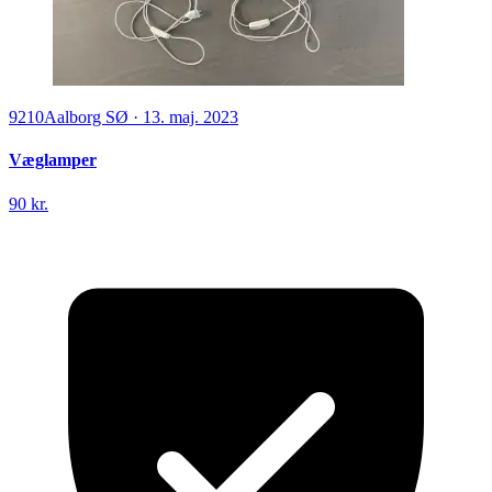
9210
Aalborg SØ
·
13. maj. 2023
Væglamper
90 kr.