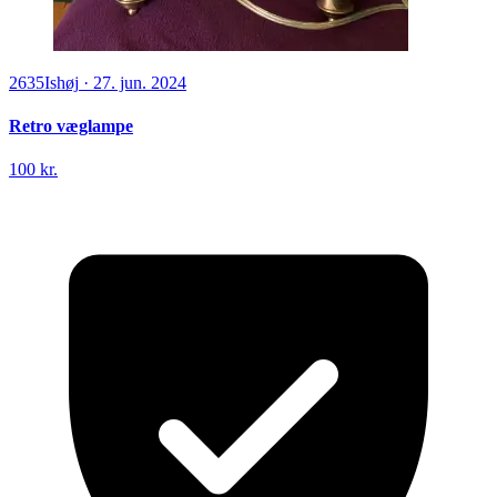
2635
Ishøj
·
27. jun. 2024
Retro væglampe
100 kr.