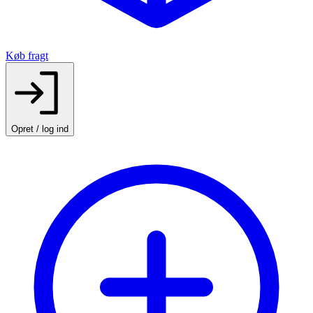
Køb fragt
Opret / log ind