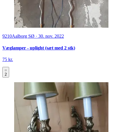
9210
Aalborg SØ
·
30. nov. 2022
Væglamper - uplight (sæt med 2 stk)
75 kr.
2