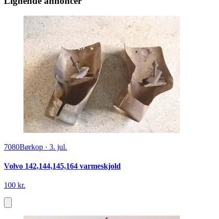
Lignende annoncer
7080
Børkop
·
3. jul.
Volvo 142,144,145,164 varmeskjold
100 kr.