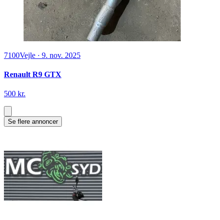
7100
Vejle
·
9. nov. 2025
Renault R9 GTX
500 kr.
Se flere annoncer