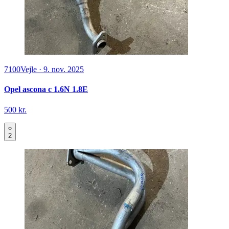
7100
Vejle
·
9. nov. 2025
Opel ascona c 1.6N 1.8E
500 kr.
2