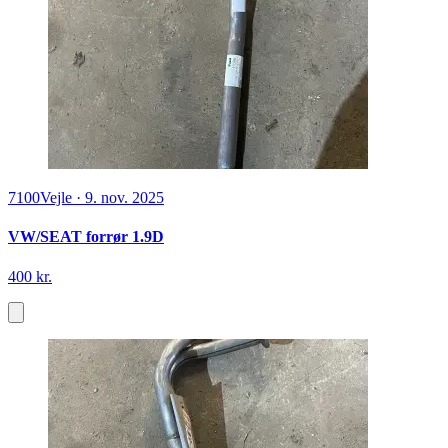
7100
Vejle
·
9. nov. 2025
VW/SEAT forrør 1.9D
400 kr.