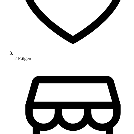
2
Følger
e