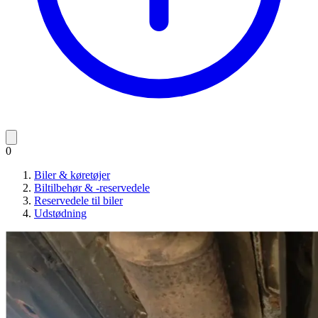
0
Biler & køretøjer
Biltilbehør & -reservedele
Reservedele til biler
Udstødning