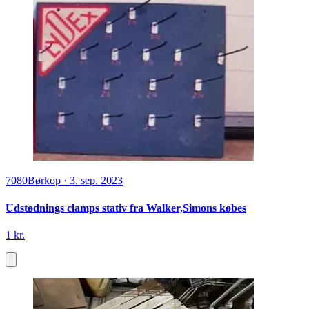
7080
Børkop
·
3. sep. 2023
Udstødnings clamps stativ fra Walker,Simons købes
1 kr.