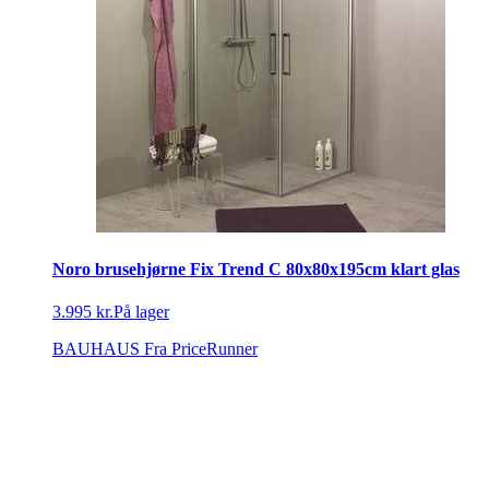
Noro brusehjørne Fix Trend C 80x80x195cm klart glas
3.995 kr.
På lager
BAUHAUS
Fra PriceRunner