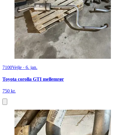
7100
Vejle
·
6. jan.
Toyota corolla GTI mellemrør
750 kr.