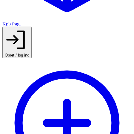
Køb fragt
Opret / log ind