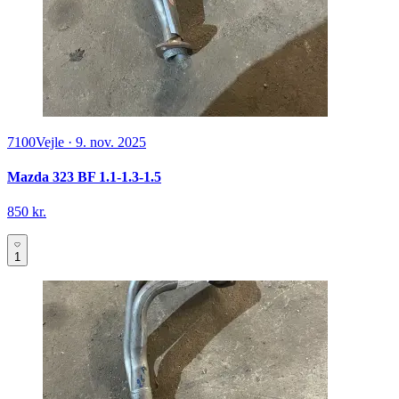
7100
Vejle
·
9. nov. 2025
Mazda 323 BF 1.1-1.3-1.5
850 kr.
1