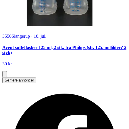
3550
Slangerup
·
10. jul.
Avent sutteflasker 125 ml, 2 stk. fra Philips (str. 125. milliliter? 2
styk)
30 kr.
Se flere annoncer