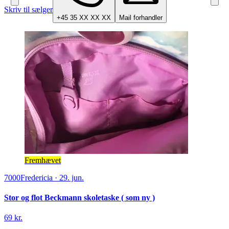
Skriv til sælger
+45 35 XX XX XX
Mail forhandler
Fremhævet
7000
Fredericia
·
29. jun.
Stor og flot Beckmann skoletaske ( som ny )
69 kr.