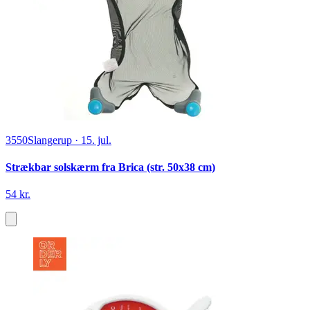
3550
Slangerup
·
15. jul.
Strækbar solskærm fra Brica (str. 50x38 cm)
54 kr.