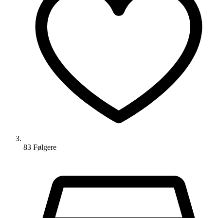
83
Følger
e