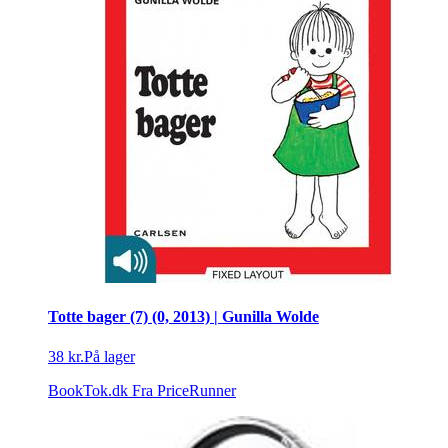
Totte bager (7) (0, 2013) | Gunilla Wolde
38 kr.
På lager
BookTok.dk
Fra PriceRunner