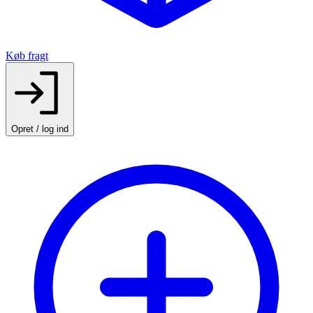
Køb fragt
Opret / log ind