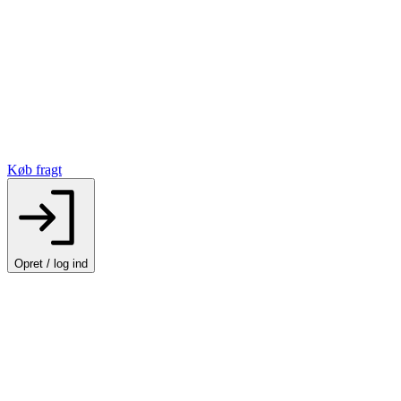
Køb fragt
Opret / log ind