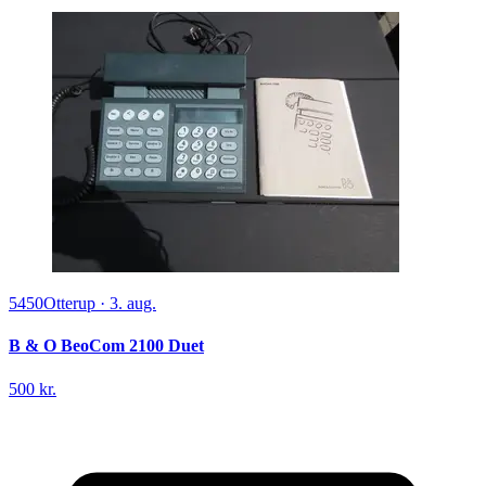
5450
Otterup
·
3. aug.
B & O BeoCom 2100 Duet
500 kr.