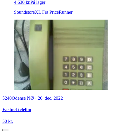
4.630 kr.
På lager
SoundstoreXL
Fra PriceRunner
5240
Odense NØ
·
26. dec. 2022
Fastnet telefon
50 kr.