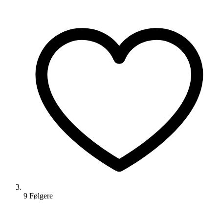
9
Følger
e