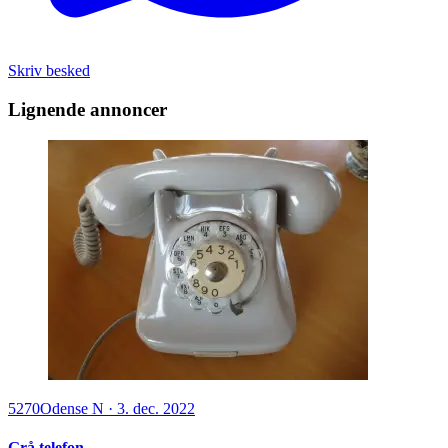
Skriv besked
Lignende annoncer
5270
Odense N
·
3. dec. 2022
Grå telefon