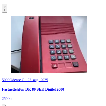
1
5000
Odense C
·
22. aug. 2025
Fastnettelefon DK 80 SEK Digitel 2000
250 kr.