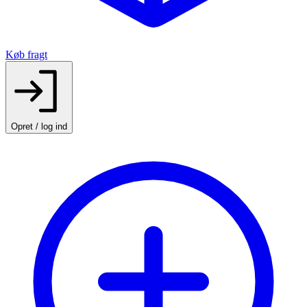
Køb fragt
Opret / log ind