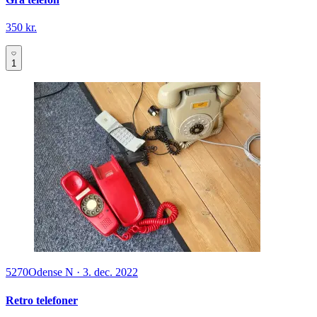
350 kr.
1
5270
Odense N
·
3. dec. 2022
Retro telefoner