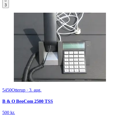
3
5450
Otterup
·
3. aug.
B & O BeoCom 2500 TSS
500 kr.