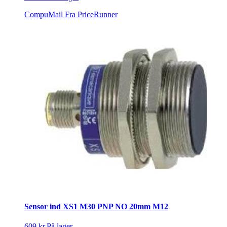
CompuMail
Fra PriceRunner
Sensor ind XS1 M30 PNP NO 20mm M12
609 kr.
På lager