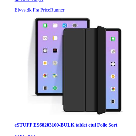
Elvvs.dk
Fra PriceRunner
eSTUFF ES68203100-BULK tablet etui Folie Sort