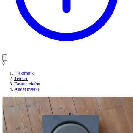
0
Elektronik
Telefon
Fastnettelefon
Andet mærke