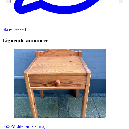
Skriv besked
Lignende annoncer
5500
Middelfart
·
7. maj.