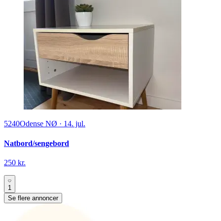
5240
Odense NØ
·
14. jul.
Natbord/sengebord
250 kr.
1
Se flere annoncer