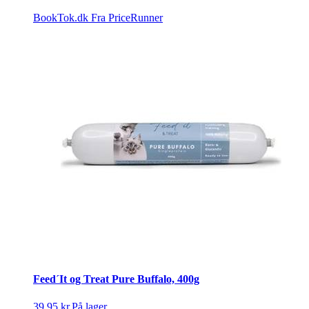
BookTok.dk
Fra PriceRunner
Feed´It og Treat Pure Buffalo, 400g
39,95 kr.
På lager