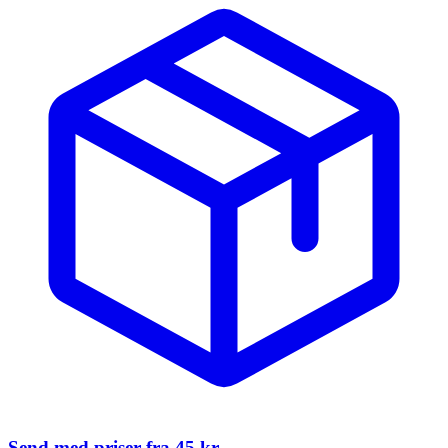
Send med priser fra
45 kr.