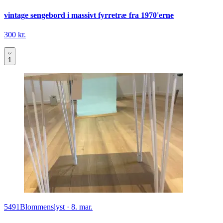
vintage sengebord i massivt fyrretræ fra 1970'erne
300 kr.
1
5491
Blommenslyst
·
8. mar.