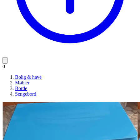
0
Bolig & have
Møbler
Borde
Sengebord