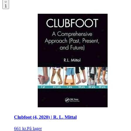
1
Clubfoot (4, 2020) | R. L. Mittal
661 kr.
På lager