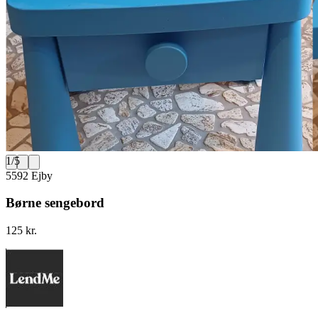
1
/
5
5592 Ejby
Børne sengebord
125 kr.