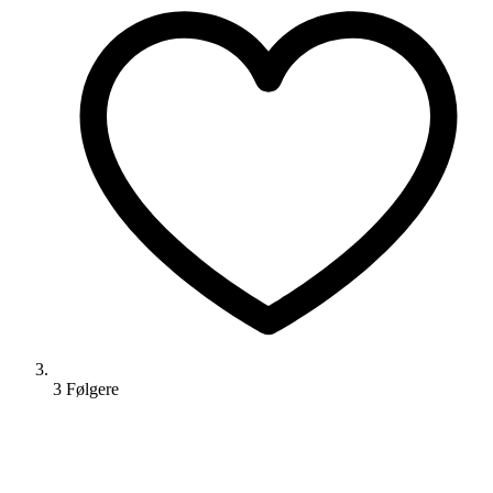
3
Følger
e