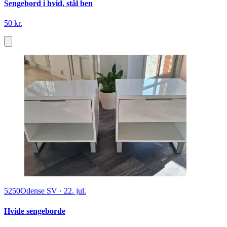
Sengebord i hvid, stål ben
50 kr.
5250
Odense SV
·
22. jul.
Hvide sengeborde