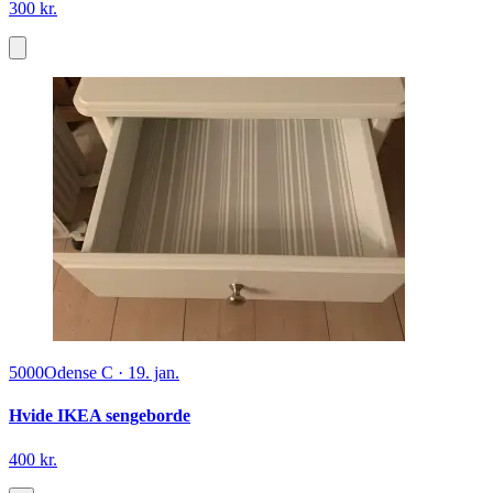
300 kr.
5000
Odense C
·
19. jan.
Hvide IKEA sengeborde
400 kr.