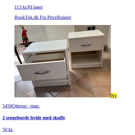
113 kr.
På lager
BookTok.dk
Fra PriceRunner
Ny
5450
Otterup
·
man.
2 sengeborde hvide med skuffe
50 kr.