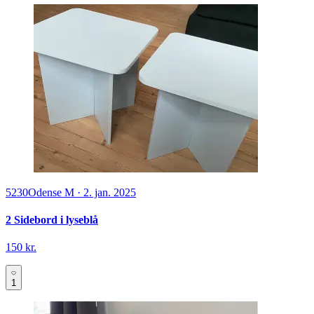
5230
Odense M
·
2. jan. 2025
2 Sidebord i lyseblå
150 kr.
1