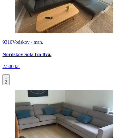
9310
Vodskov
·
man.
Nordskov Sofa fra Ilva.
2.500 kr.
2