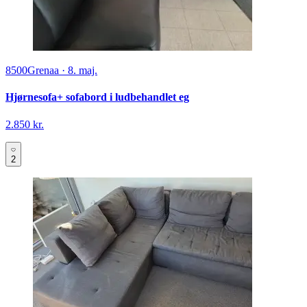
8500
Grenaa
·
8. maj.
Hjørnesofa+ sofabord i ludbehandlet eg
2.850 kr.
2