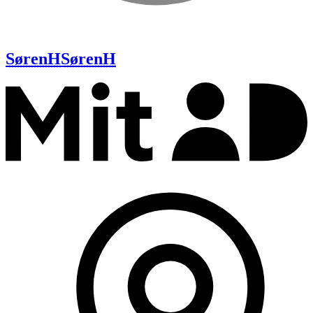
SørenH
SørenH