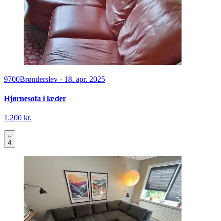
9700
Brønderslev
·
18. apr. 2025
Hjørnesofa i læder
1.200 kr.
4