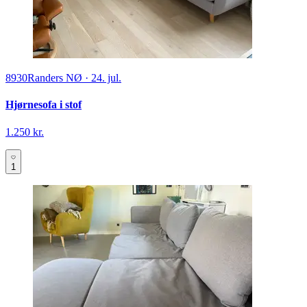
8930
Randers NØ
·
24. jul.
Hjørnesofa i stof
1.250 kr.
1