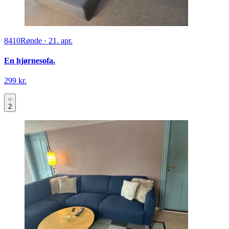
8410
Rønde
·
21. apr.
En hjørnesofa.
299 kr.
2