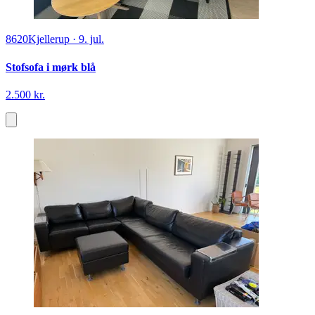
8620
Kjellerup
·
9. jul.
Stofsofa i mørk blå
2.500 kr.