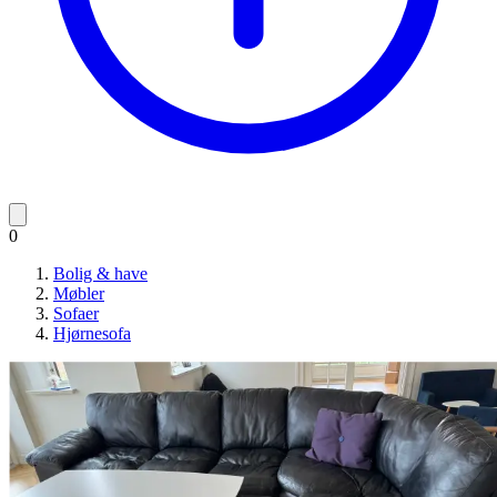
0
Bolig & have
Møbler
Sofaer
Hjørnesofa