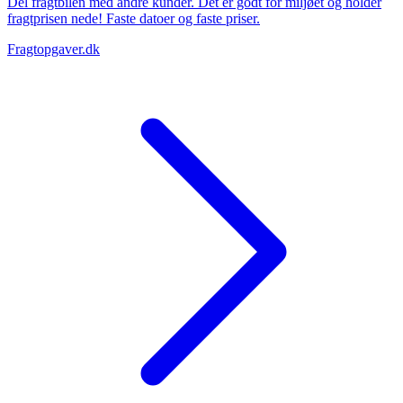
Del fragtbilen med andre kunder. Det er godt for miljøet og holder
fragtprisen nede! Faste datoer og faste priser.
Fragtopgaver.dk