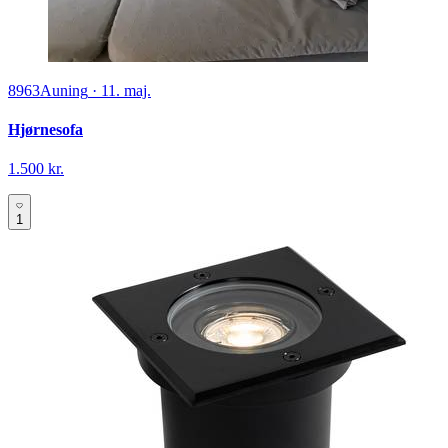
8963
Auning
·
11. maj.
Hjørnesofa
1.500 kr.
1