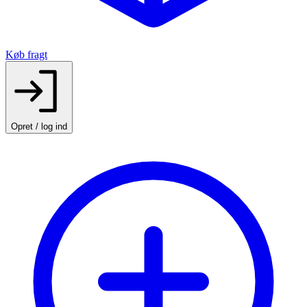
Køb fragt
Opret / log ind