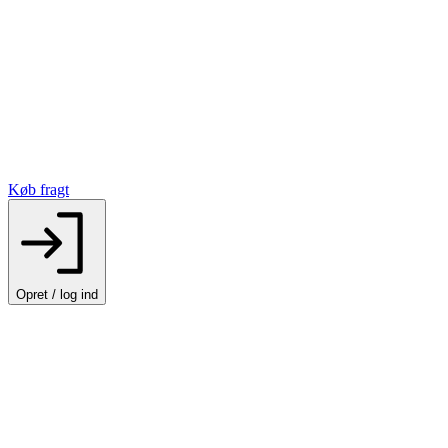
Køb fragt
Opret / log ind