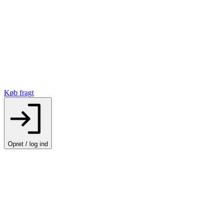
Køb fragt
Opret / log ind