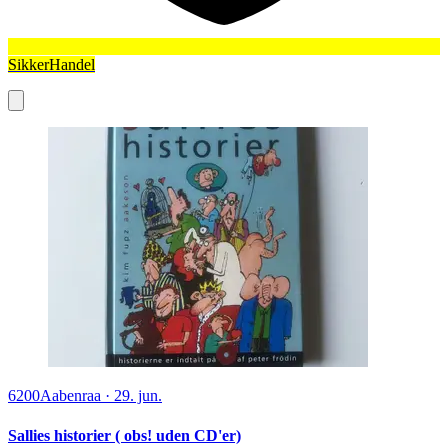
SikkerHandel
6200
Aabenraa
·
29. jun.
Sallies historier ( obs! uden CD'er)