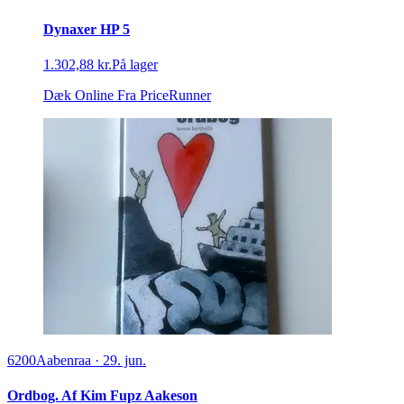
Dynaxer HP 5
1.302,88 kr.
På lager
Dæk Online
Fra PriceRunner
6200
Aabenraa
·
29. jun.
Ordbog. Af Kim Fupz Aakeson