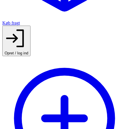
Køb fragt
Opret / log ind