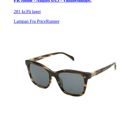
PR Home - August Ø15 - Vindueslampe.
281 kr.
På lager
Lampan
Fra PriceRunner