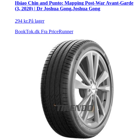
Hsiao Chin and Punto: Mapping Post-War Avant-Garde
(3, 2020) | Dr Joshua Gong,Joshua Gong
294 kr.
På lager
BookTok.dk
Fra PriceRunner