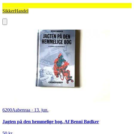
SikkerHandel
6200
Aabenraa
·
13. jun.
Jagten på den hemmelige bog. Af Benni Bødker
50 kr.