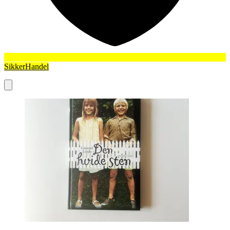
SikkerHandel