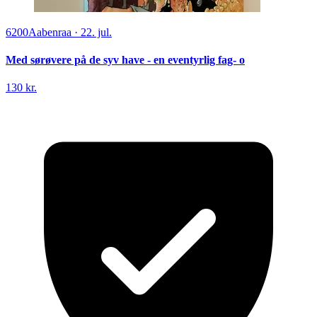
6200
Aabenraa
·
22. jul.
Med sørøvere på de syv have - en eventyrlig fag- o
130 kr.