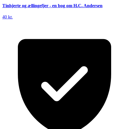
Tinhjerte og ællingefjer - en bog om H.C. Andersen
40 kr.