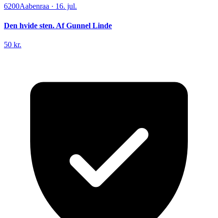
6200
Aabenraa
·
16. jul.
Den hvide sten. Af Gunnel Linde
50 kr.