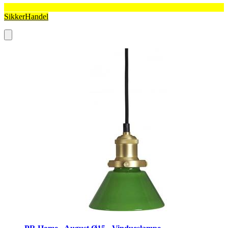
SikkerHandel