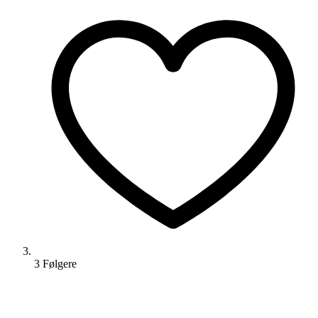
3
Følger
e