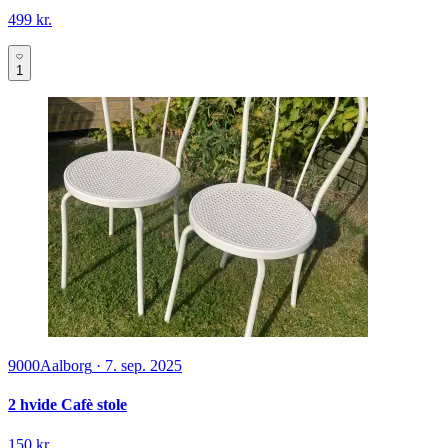
499 kr.
1
9000
Aalborg
·
7. sep. 2025
2 hvide Cafè stole
150 kr.