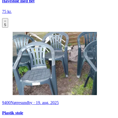
Havestole med flet
75 kr.
5
9400
Nørresundby
·
19. aug. 2025
Plastik stole