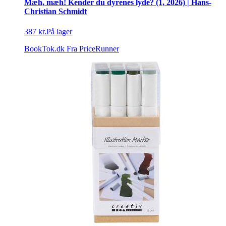
Mæh, mæh! Kender du dyrenes lyde? (1, 2026) | Hans-
Christian Schmidt
387 kr.
På lager
BookTok.dk
Fra PriceRunner