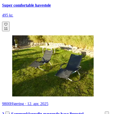
Super comfortable havestole
495 kr.
11
9800
Hjørring
·
12. apr. 2025
2 stk.Sammenklappelig gyngende have liggestol