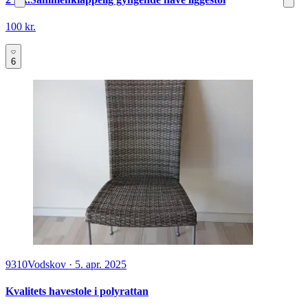
100 kr.
6
9310
Vodskov
·
5. apr. 2025
Kvalitets havestole i polyrattan