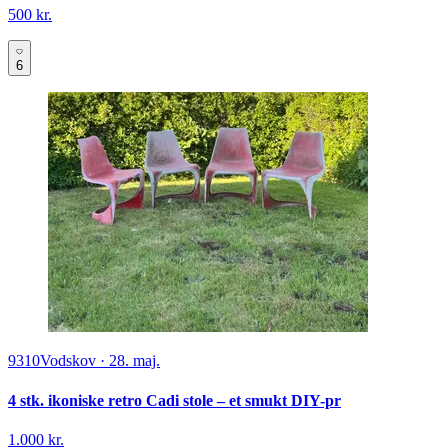
500 kr.
6
9310
Vodskov
·
28. maj.
4 stk. ikoniske retro Cadi stole – et smukt DIY-pr
1.000 kr.