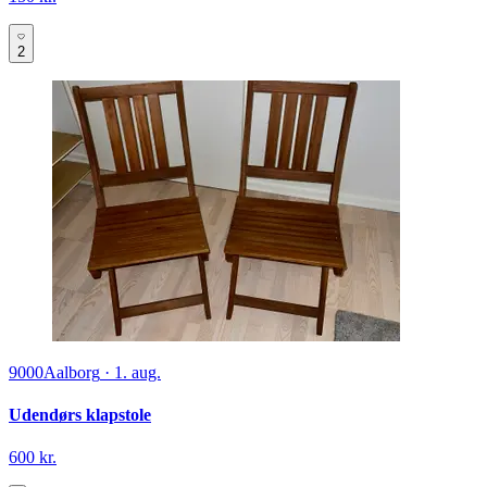
2
9000
Aalborg
·
1. aug.
Udendørs klapstole
600 kr.