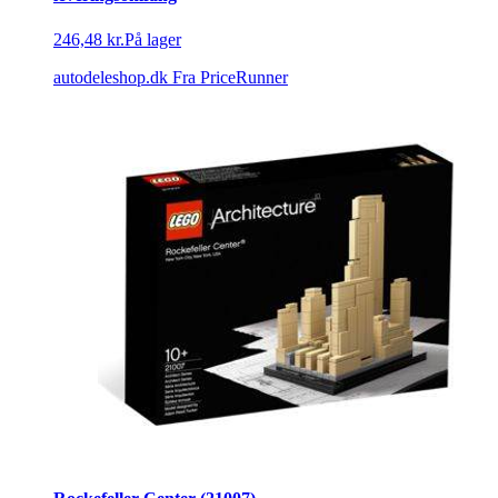
246,48 kr.
På lager
autodeleshop.dk
Fra PriceRunner