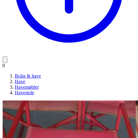
0
Bolig & have
Have
Havemøbler
Havestole