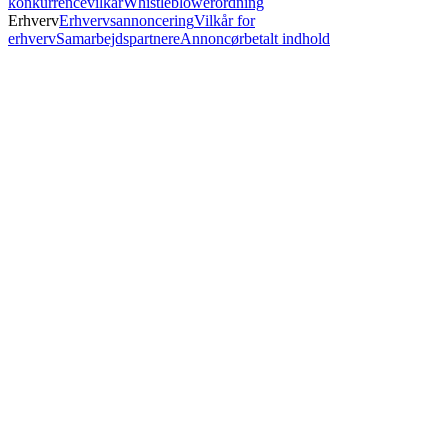
konkurrencevilkår
Whistleblowerordning
Erhverv
Erhvervsannoncering
Vilkår for
erhverv
Samarbejdspartnere
Annoncørbetalt indhold