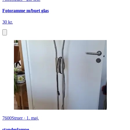
Fotoramme m/buet glas
30 kr.
7600
Struer
·
1. maj.
standerlampe