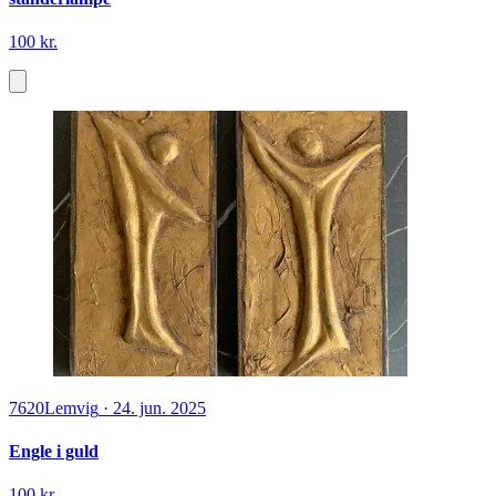
100 kr.
7620
Lemvig
·
24. jun. 2025
Engle i guld
100 kr.