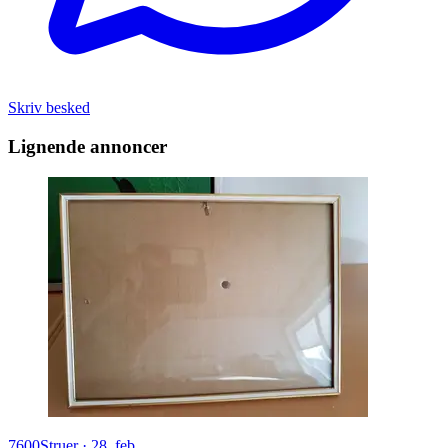
Skriv besked
Lignende annoncer
7600
Struer
·
28. feb.