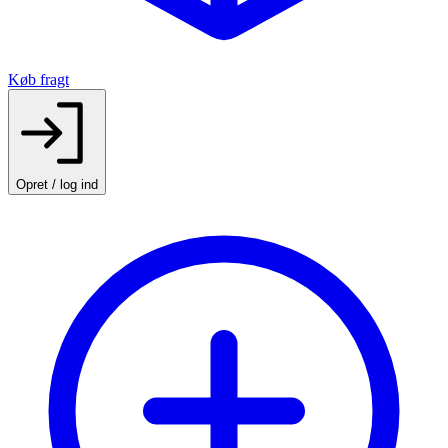
Køb fragt
Opret / log ind