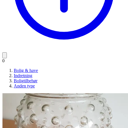
0
Bolig & have
Indretning
Boligtilbehør
Anden type