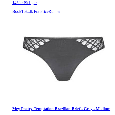
143 kr.
På lager
BookTok.dk
Fra PriceRunner
Mey Poetry Temptation Brazilian Brief - Grey - Medium