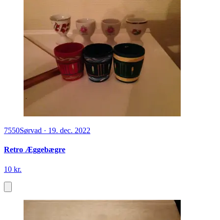
7550
Sørvad
·
19. dec. 2022
Retro Æggebægre
10 kr.