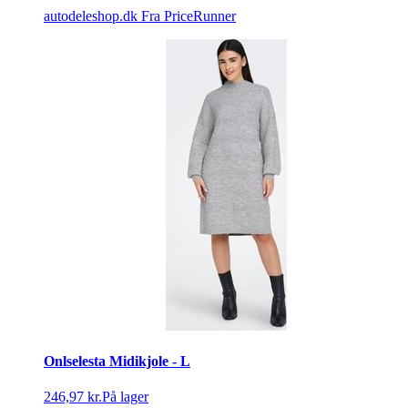
autodeleshop.dk
Fra PriceRunner
Onlselesta Midikjole - L
246,97 kr.
På lager