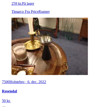
259 kr.
På lager
Timarco
Fra PriceRunner
7500
Holstebro
·
6. dec. 2022
Rosendal
50 kr.