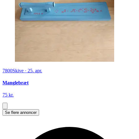
7800
Skive
·
25. apr.
Manglebræt
75 kr.
Se flere annoncer