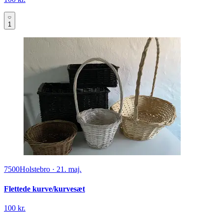
1
7500
Holstebro
·
21. maj.
Flettede kurve/kurvesæt
100 kr.