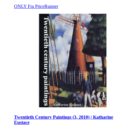
ONLY
Fra PriceRunner
Twentieth Century Paintings (3, 2010) | Katharine
Eustace