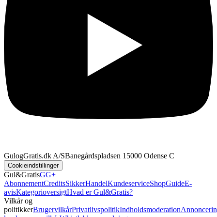
GulogGratis.dk A/S
Banegårdspladsen 1
5000 Odense C
Cookieindstillinger
Gul&Gratis
GG+
Abonnement
Credits
SikkerHandel
Kundeservice
Shop
Guide
E-
avis
Kategorioversigt
Hvad er Gul&Gratis?
Vilkår og
politikker
Brugervilkår
Privatlivspolitik
Indholdsmoderation
Annoncerin