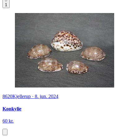
1
8620
Kjellerup
·
8. jun. 2024
Konkylie
60 kr.