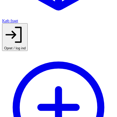
Køb fragt
Opret / log ind