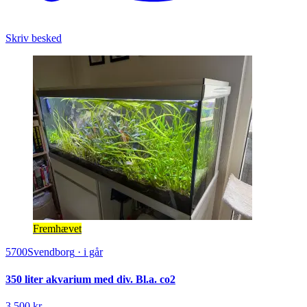
Skriv besked
Fremhævet
5700
Svendborg
·
i går
350 liter akvarium med div. Bl.a. co2
3.500 kr.