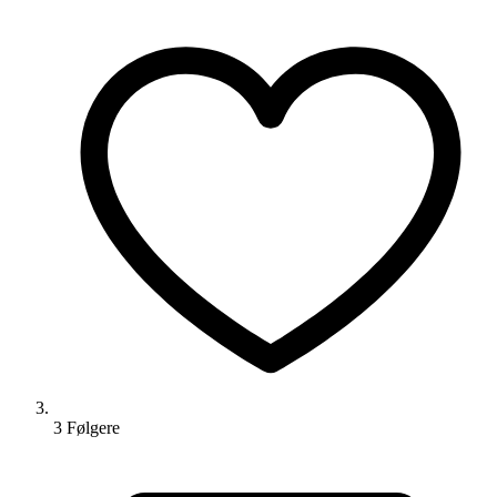
3
Følger
e