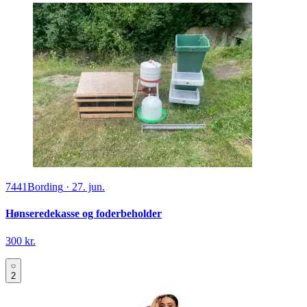
7441
Bording
·
27. jun.
Hønseredekasse og foderbeholder
300 kr.
2