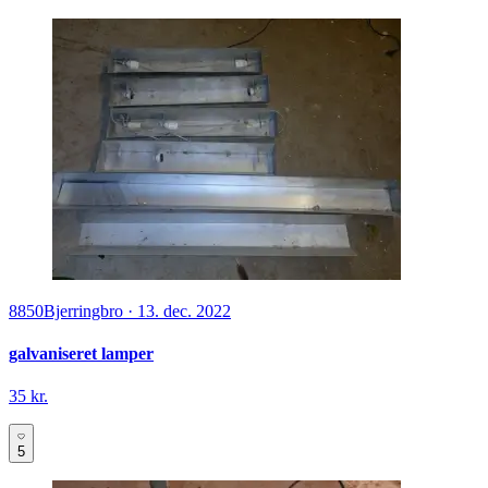
8850
Bjerringbro
·
13. dec. 2022
galvaniseret lamper
35 kr.
5