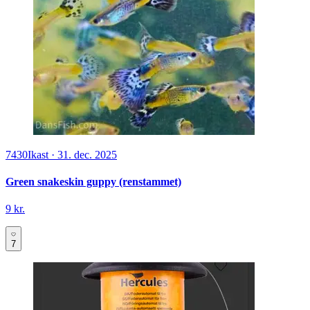
7430
Ikast
·
31. dec. 2025
Green snakeskin guppy (renstammet)
9 kr.
7