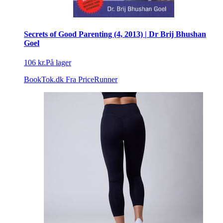
Secrets of Good Parenting (4, 2013) | Dr Brij Bhushan
Goel
106 kr.
På lager
BookTok.dk
Fra PriceRunner