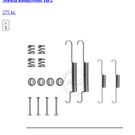
Selekta kompressor HP2
275 kr.
1