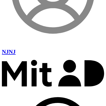
NJ
NJ