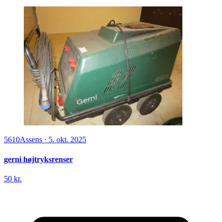
5610
Assens
·
5. okt. 2025
gerni højtryksrenser
50 kr.