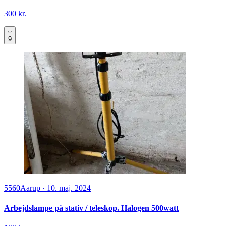
300 kr.
9
5560
Aarup
·
10. maj. 2024
Arbejdslampe på stativ / teleskop. Halogen 500watt