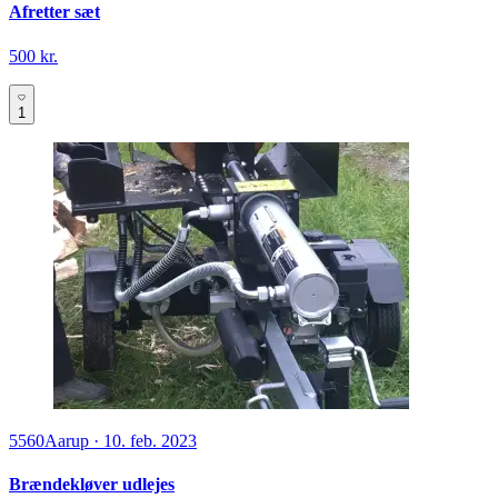
Afretter sæt
500 kr.
1
5560
Aarup
·
10. feb. 2023
Brændekløver udlejes