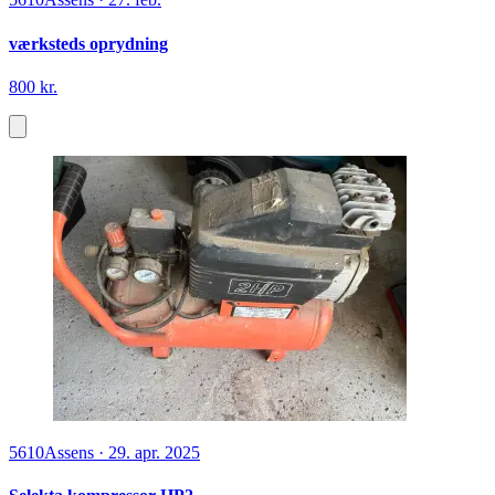
værksteds oprydning
800 kr.
5610
Assens
·
29. apr. 2025