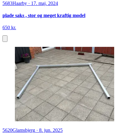
5683
Haarby
·
17. maj. 2024
plade saks , stor og meget kraftig model
650 kr.
5620
Glamsbjerg
·
8. jun. 2025