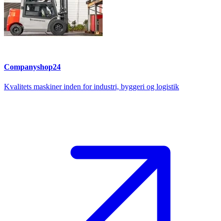
Companyshop24
Kvalitets maskiner inden for industri, byggeri og logistik