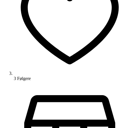
3
Følger
e