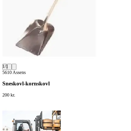
1
/
1
5610 Assens
Sneskovl-kornskovl
200 kr.