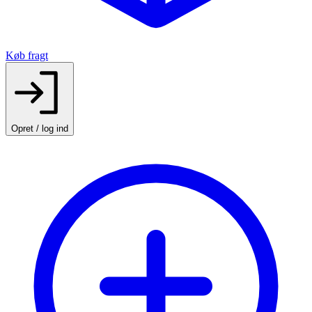
Køb fragt
Opret / log ind