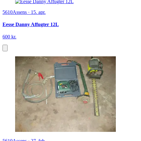
5610
Assens
·
15. apr.
Eesse Danny Affugter 12L
600 kr.
5610
Assens
·
27. feb.