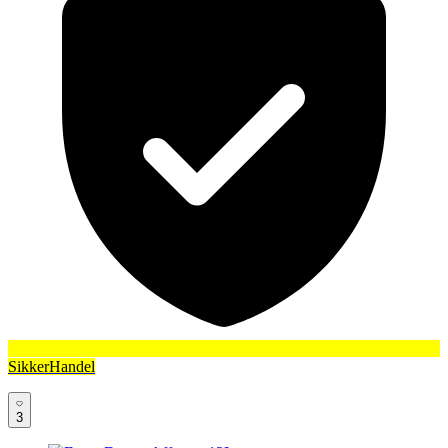
SikkerHandel
3