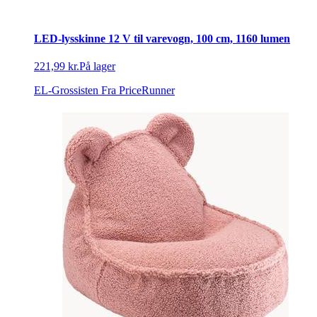
LED-lysskinne 12 V til varevogn, 100 cm, 1160 lumen
221,99 kr.
På lager
EL-Grossisten
Fra PriceRunner