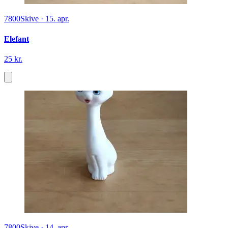
7800
Skive
·
15. apr.
Elefant
25 kr.
7800
Skive
·
14. apr.