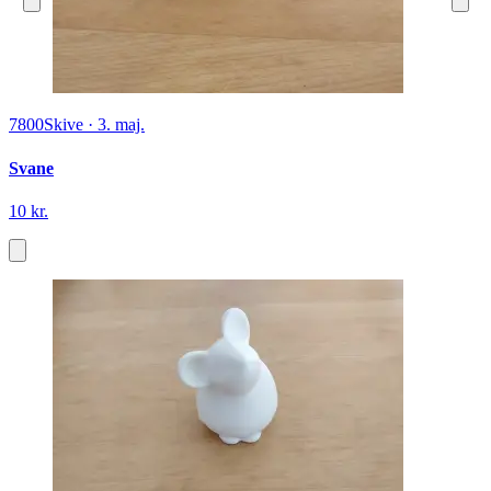
7800
Skive
·
3. maj.
Svane
10 kr.