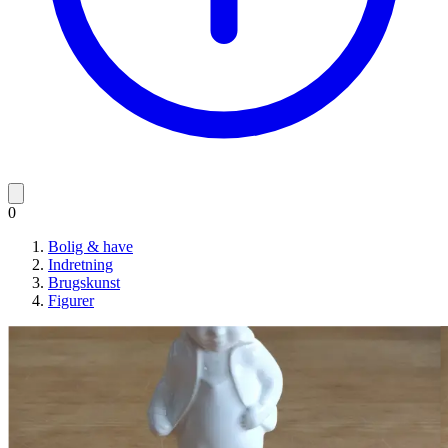
0
Bolig & have
Indretning
Brugskunst
Figurer