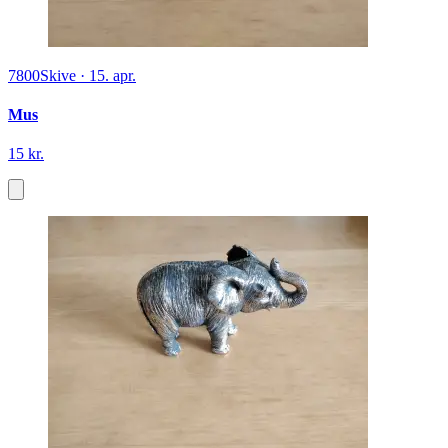
7800
Skive
·
15. apr.
Mus
15 kr.