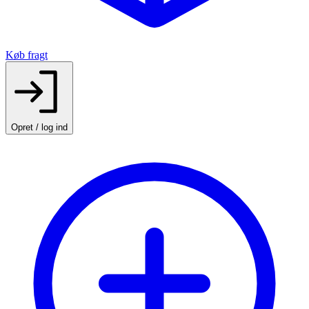
Køb fragt
Opret / log ind