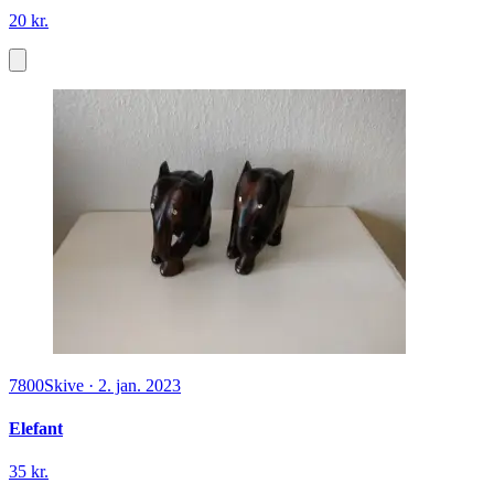
20 kr.
7800
Skive
·
2. jan. 2023
Elefant
35 kr.