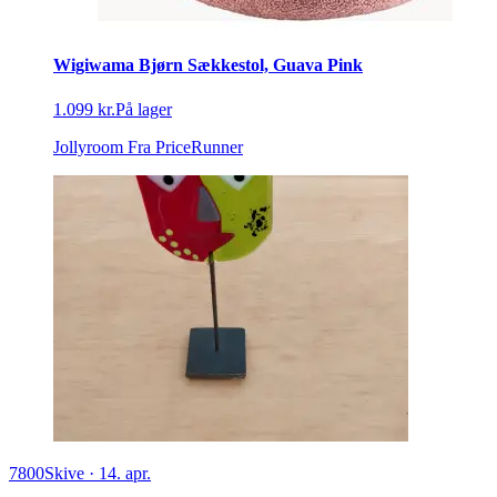
Wigiwama Bjørn Sækkestol, Guava Pink
1.099 kr.
På lager
Jollyroom
Fra PriceRunner
7800
Skive
·
14. apr.