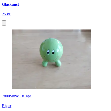
Glaskunst
25 kr.
7800
Skive
·
8. apr.
Figur