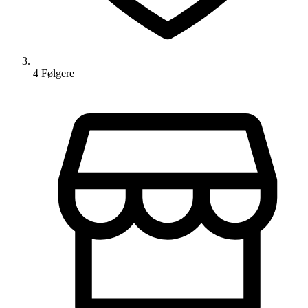
4
Følger
e