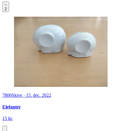
2
7800
Skive
·
15. dec. 2022
Elefanter
15 kr.