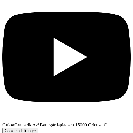
GulogGratis.dk A/S
Banegårdspladsen 1
5000 Odense C
Cookieindstillinger