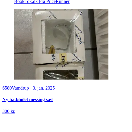
BookTok.dk
Fra PriceRunner
6580
Vamdrup
·
3. jan. 2025
Ny bad/toilet messing sæt
300 kr.