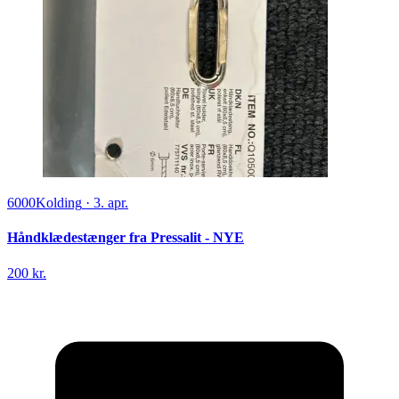
6000
Kolding
·
3. apr.
Håndklædestænger fra Pressalit - NYE
200 kr.