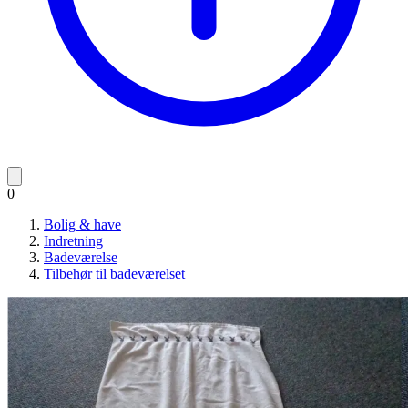
0
Bolig & have
Indretning
Badeværelse
Tilbehør til badeværelset