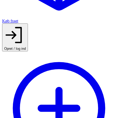
Køb fragt
Opret / log ind