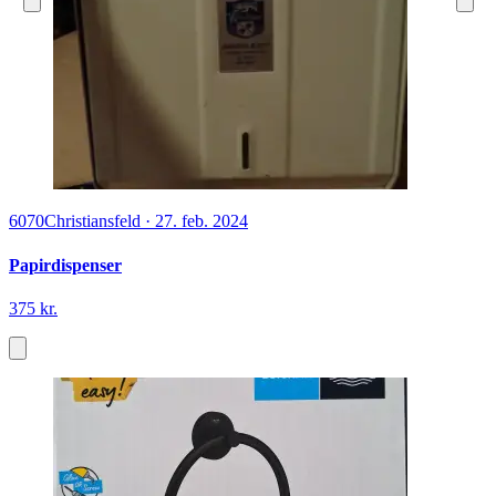
6070
Christiansfeld
·
27. feb. 2024
Papirdispenser
375 kr.