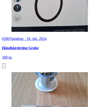
6580
Vamdrup
·
16. okt. 2024
Håndklædering Grohe
300 kr.