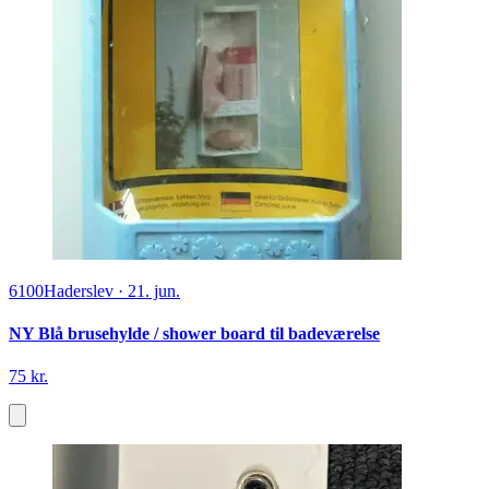
6100
Haderslev
·
21. jun.
NY Blå brusehylde / shower board til badeværelse
75 kr.