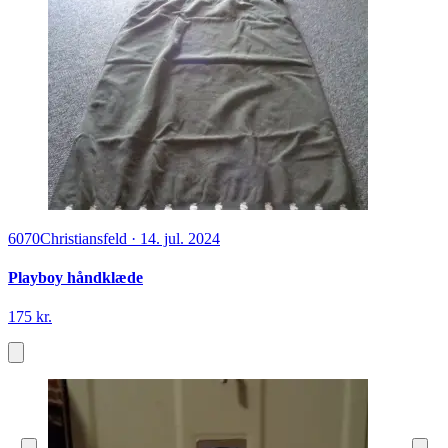
6070
Christiansfeld
·
14. jul. 2024
Playboy håndklæde
175 kr.