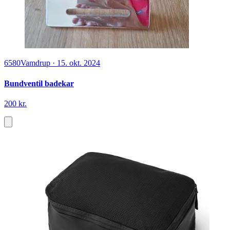
6580
Vamdrup
·
15. okt. 2024
Bundventil badekar
200 kr.