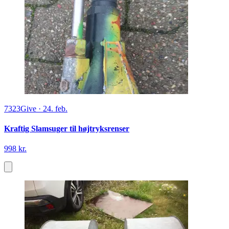
7323
Give
·
24. feb.
Kraftig Slamsuger til højtryksrenser
998 kr.