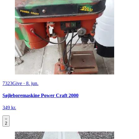
7323
Give
·
8. jun.
Søjleboremaskine Power Craft 2000
349 kr.
2