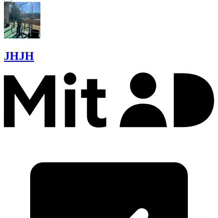
JH
JH