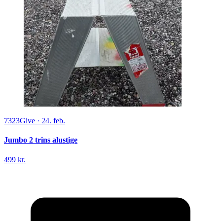
7323
Give
·
24. feb.
Jumbo 2 trins alustige
499 kr.