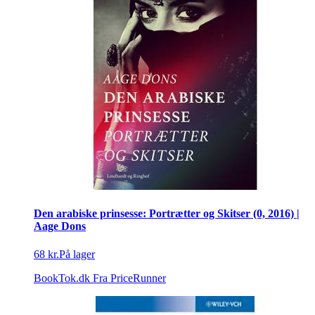
Den arabiske prinsesse: Portrætter og Skitser (0, 2016) |
Aage Dons
68 kr.
På lager
BookTok.dk
Fra PriceRunner