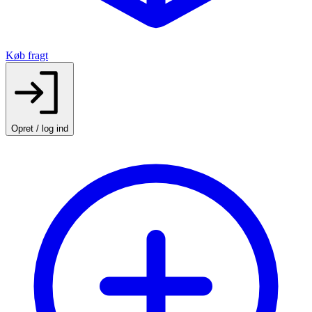
Køb fragt
Opret / log ind