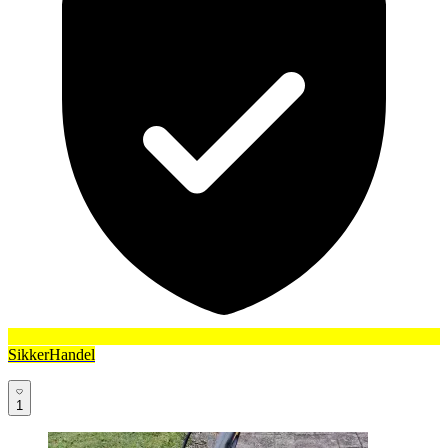
SikkerHandel
1