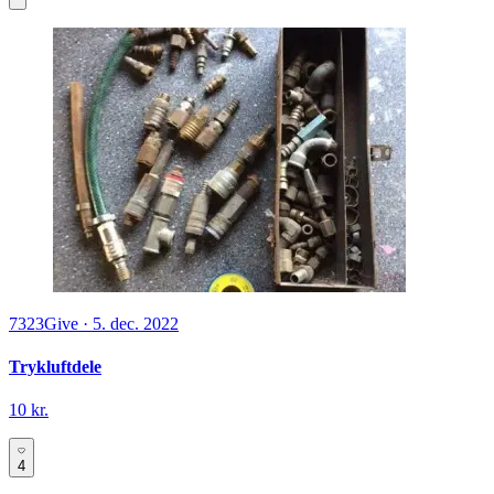
7323
Give
·
5. dec. 2022
Trykluftdele
10 kr.
4