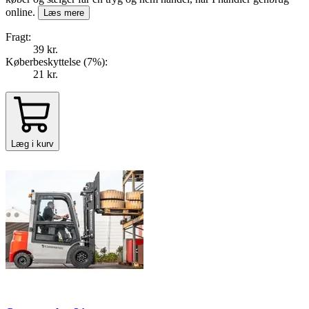
online.
Læs mere
Fragt:
39 kr.
Køberbeskyttelse (
7
%
):
21 kr.
Læg i kurv