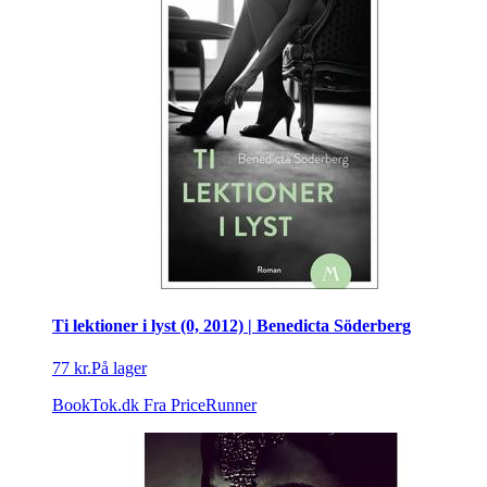
Ti lektioner i lyst (0, 2012) | Benedicta Söderberg
77 kr.
På lager
BookTok.dk
Fra PriceRunner