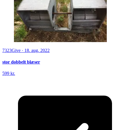
7323
Give
·
18. aug. 2022
stor dobbelt blæser
599 kr.