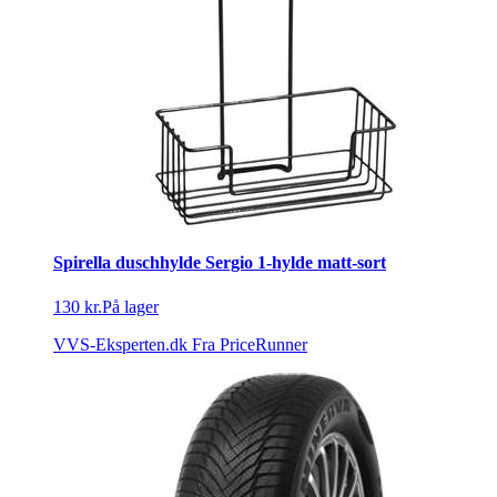
Spirella duschhylde Sergio 1-hylde matt-sort
130 kr.
På lager
VVS-Eksperten.dk
Fra PriceRunner