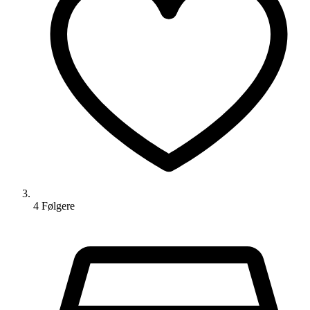
4
Følger
e