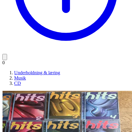
0
Underholdning & læring
Musik
CD