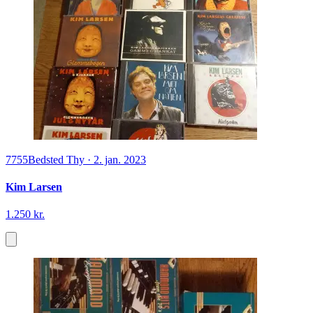
7755
Bedsted Thy
·
2. jan. 2023
Kim Larsen
1.250 kr.