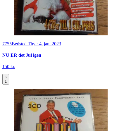
7755
Bedsted Thy
·
4. jan. 2023
NU ER det Jul igen
150 kr.
1