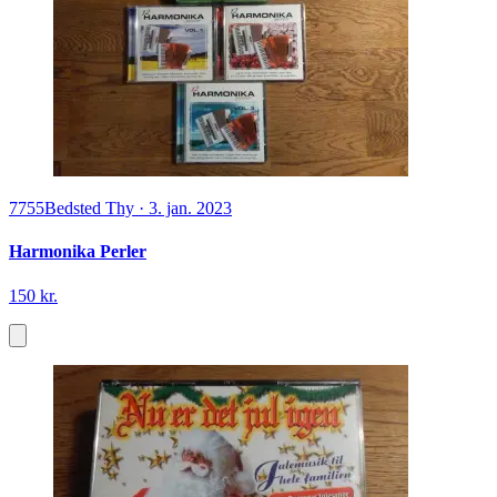
7755
Bedsted Thy
·
3. jan. 2023
Harmonika Perler
150 kr.