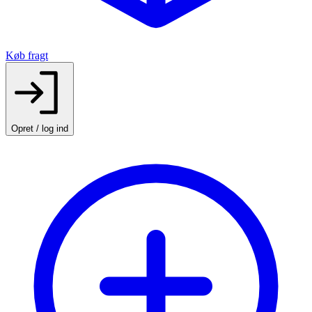
Køb fragt
Opret / log ind