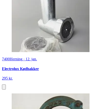
7400
Herning
·
12. jan.
Electrolux Kødhakker
295 kr.