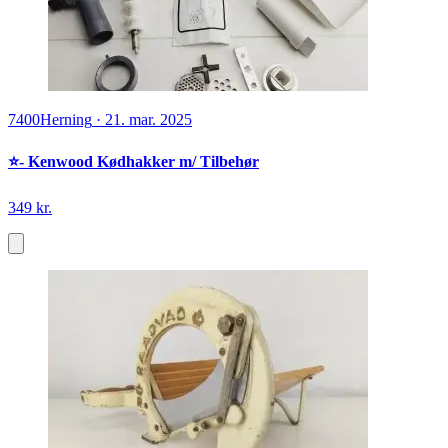
7400
Herning
·
21. mar. 2025
⭐️- Kenwood Kødhakker m/ Tilbehør
349 kr.