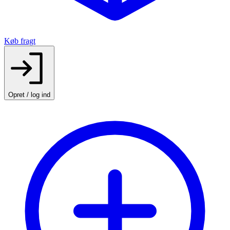
Køb fragt
Opret / log ind