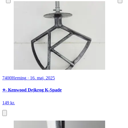
7400
Herning
·
16. maj. 2025
⭐️- Kenwood Dejkrog K-Spade
149 kr.