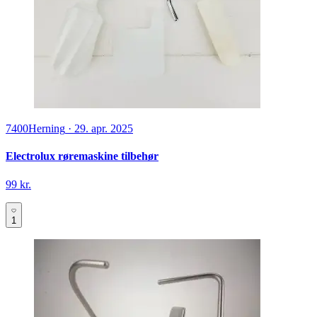
7400
Herning
·
29. apr. 2025
Electrolux røremaskine tilbehør
99 kr.
1