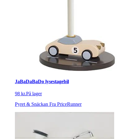
JaBaDaBaDo lysestagebil
98 kr.
På lager
Pyret & Snäckan
Fra PriceRunner