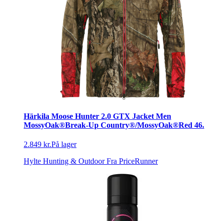
Härkila Moose Hunter 2.0 GTX Jacket Men
MossyOak®Break-Up Country®/MossyOak®Red 46.
2.849 kr.
På lager
Hylte Hunting & Outdoor
Fra PriceRunner