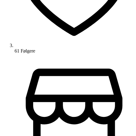
61
Følger
e