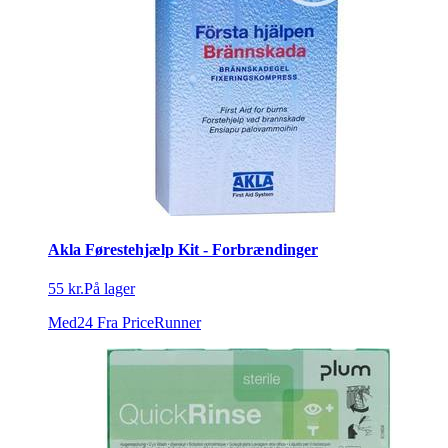
Akla Førestehjælp Kit - Forbrændinger
55 kr.
På lager
Med24
Fra PriceRunner