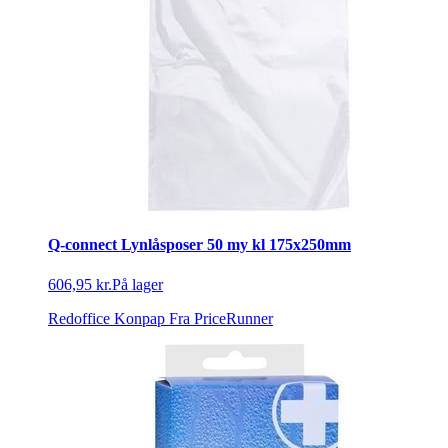
Q-connect Lynlåsposer 50 my kl 175x250mm
606,95 kr.
På lager
Redoffice Konpap
Fra PriceRunner