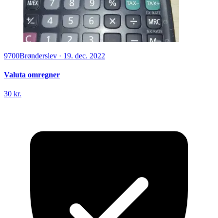
9700
Brønderslev
·
19. dec. 2022
Valuta omregner
30 kr.