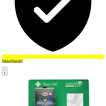
SikkerHandel
1