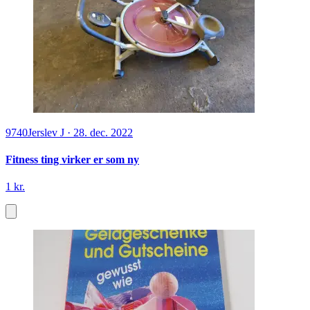
9740
Jerslev J
·
28. dec. 2022
Fitness ting virker er som ny
1 kr.