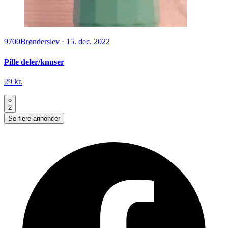
9700
Brønderslev
·
15. dec. 2022
Pille deler/knuser
29 kr.
2
Se flere annoncer