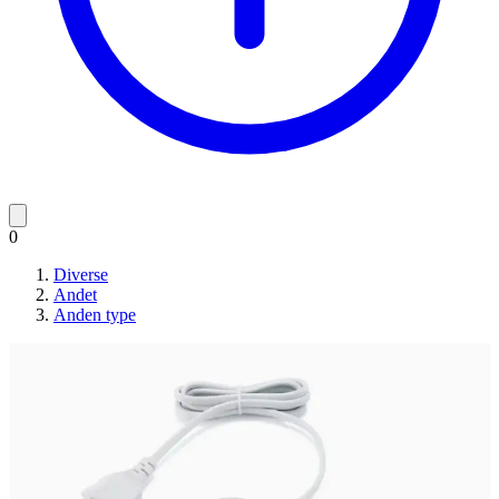
0
Diverse
Andet
Anden type