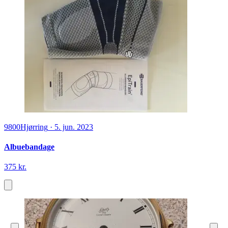
9800
Hjørring
·
5. jun. 2023
Albuebandage
375 kr.