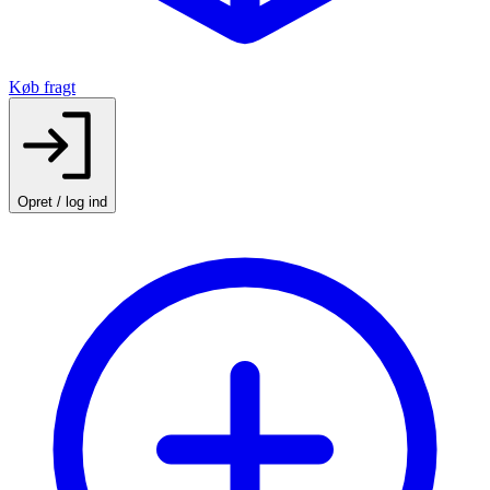
Køb fragt
Opret / log ind