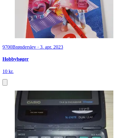
9700
Brønderslev
·
3. apr. 2023
Hobbybøger
10 kr.