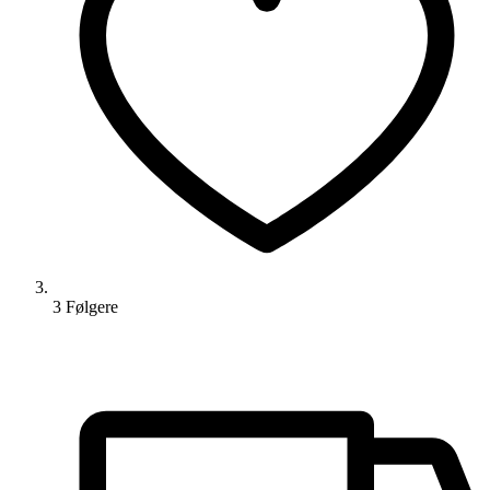
3
Følger
e