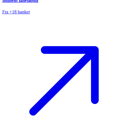
Indhent lånetilbud
Fra +18 banker