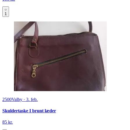
1
2500
Valby
·
3. feb.
Skuldertaske I brunt læder
85 kr.