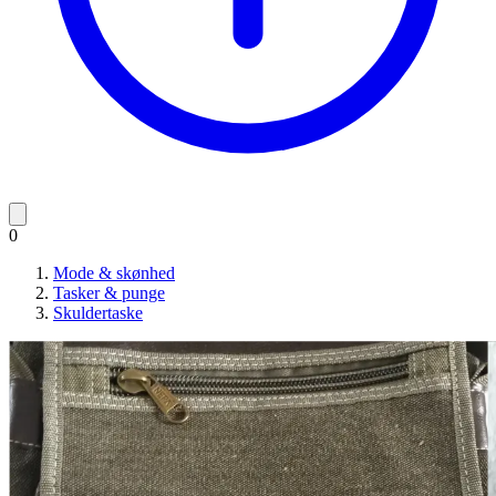
0
Mode & skønhed
Tasker & punge
Skuldertaske