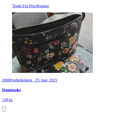
Trodo
Fra PriceRunner
2000
Frederiksberg
·
25. maj. 2025
Dametaske
130 kr.