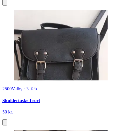
2500
Valby
·
3. feb.
Skuldertaske I sort
50 kr.