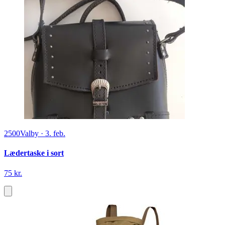
2500
Valby
·
3. feb.
Lædertaske i sort
75 kr.