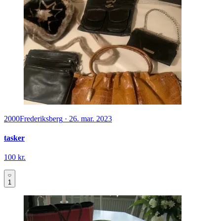
2000
Frederiksberg
·
26. mar. 2023
tasker
100 kr.
1