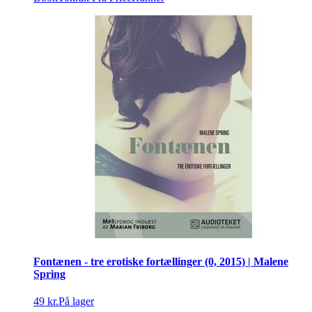
Fontænen - tre erotiske fortællinger (0, 2015) | Malene
Spring
49 kr.
På lager