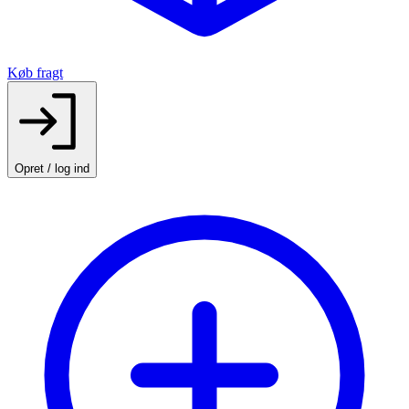
Køb fragt
Opret / log ind