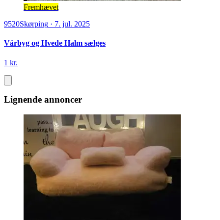
Fremhævet
9520
Skørping
·
7. jul. 2025
Vårbyg og Hvede Halm sælges
1 kr.
Lignende annoncer