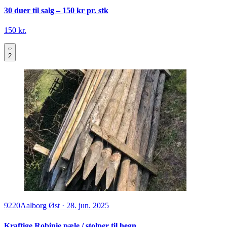
30 duer til salg – 150 kr pr. stk
150 kr.
2
9220
Aalborg Øst
·
28. jun. 2025
Kraftige Robinie pæle / stolper til hegn