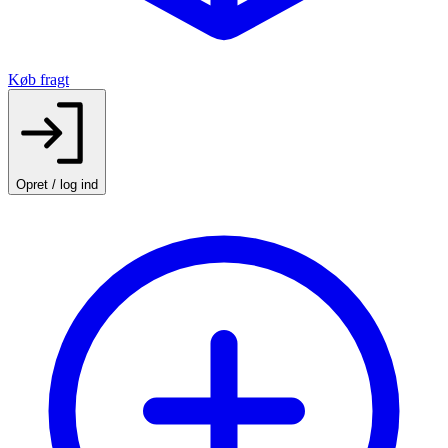
Køb fragt
Opret / log ind