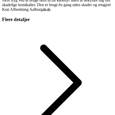
være tryg ved at bruge dem til dit kæledyr uden at bekymre dig om
skadelige kemikalier. Den er brugt én gang uden skader og rengjort
Kun Afhentning Aalborg🙏🙏
Flere detaljer