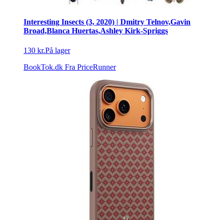
Interesting Insects (3, 2020) | Dmitry Telnov,Gavin
Broad,Blanca Huertas,Ashley Kirk-Spriggs
130 kr.
På lager
BookTok.dk
Fra PriceRunner