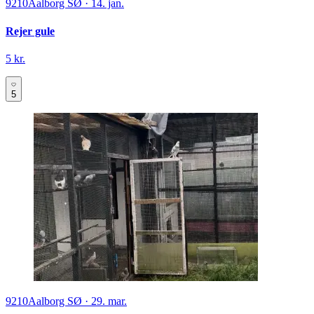
9210
Aalborg SØ
·
14. jan.
Rejer gule
5 kr.
5
9210
Aalborg SØ
·
29. mar.