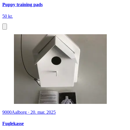
Puppy training pads
50 kr.
9000
Aalborg
·
20. mar. 2025
Fuglekasse