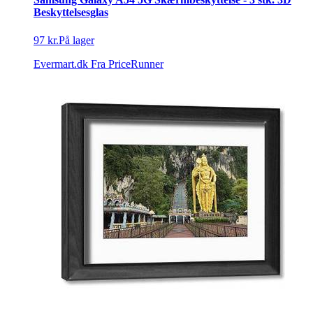
Beskyttelsesglas
97 kr.
På lager
Evermart.dk
Fra PriceRunner