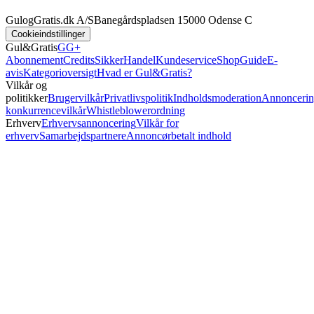
GulogGratis.dk A/S
Banegårdspladsen 1
5000 Odense C
Cookieindstillinger
Gul&Gratis
GG+
Abonnement
Credits
SikkerHandel
Kundeservice
Shop
Guide
E-
avis
Kategorioversigt
Hvad er Gul&Gratis?
Vilkår og
politikker
Brugervilkår
Privatlivspolitik
Indholdsmoderation
Annoncerin
konkurrencevilkår
Whistleblowerordning
Erhverv
Erhvervsannoncering
Vilkår for
erhverv
Samarbejdspartnere
Annoncørbetalt indhold