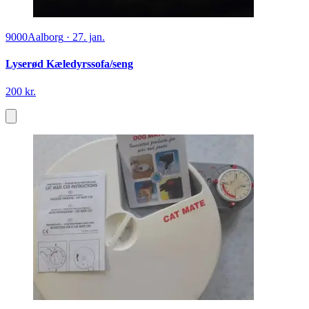
9000
Aalborg
·
27. jan.
Lyserød Kæledyrssofa/seng
200 kr.