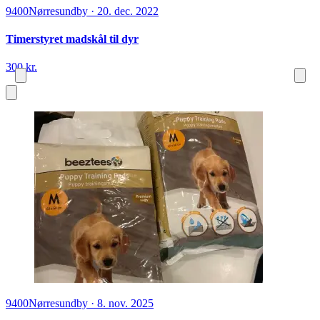
9400
Nørresundby
·
20. dec. 2022
Timerstyret madskål til dyr
300 kr.
9400
Nørresundby
·
8. nov. 2025