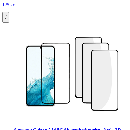
125 kr.
1
Samsung Galaxy A54 5G Skærmbeskyttelse - 3 stk. 3D