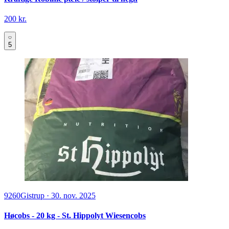
200 kr.
5
9260
Gistrup
·
30. nov. 2025
Høcobs - 20 kg - St. Hippolyt Wiesencobs