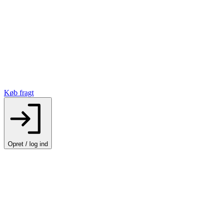
Køb fragt
Opret / log ind