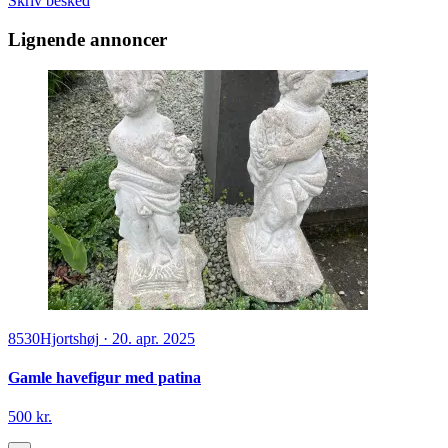
Skriv besked
Lignende annoncer
8530
Hjortshøj
·
20. apr. 2025
Gamle havefigur med patina
500 kr.