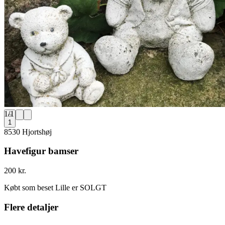
1
/
1
1
8530 Hjortshøj
Havefigur bamser
200 kr.
Købt som beset Lille er SOLGT
Flere detaljer