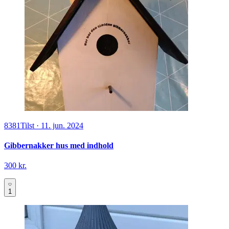
8381
Tilst
·
11. jun. 2024
Gibbernakker hus med indhold
300 kr.
1