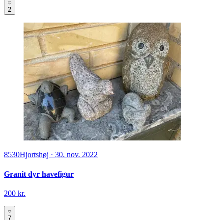
2
8530
Hjortshøj
·
30. nov. 2022
Granit dyr havefigur
200 kr.
7