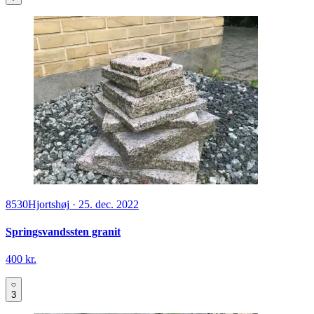
8530
Hjortshøj
·
25. dec. 2022
Springsvandssten granit
400 kr.
3