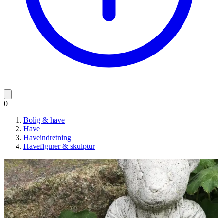
0
Bolig & have
Have
Haveindretning
Havefigurer & skulptur