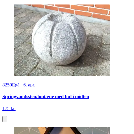
8250
Egå
·
6. apr.
Springvandssten/fontæne med hul i midten
175 kr.