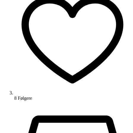
8
Følger
e