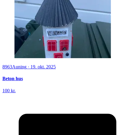
8963
Auning
·
19. okt. 2025
Beton hus
100 kr.