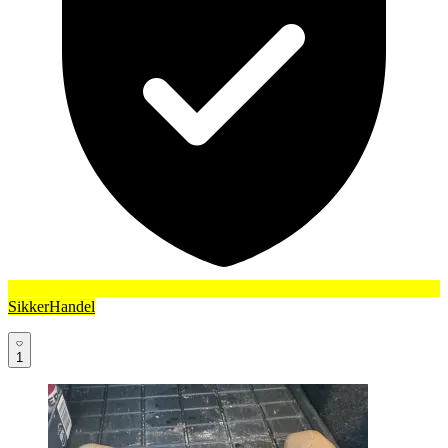
SikkerHandel
1