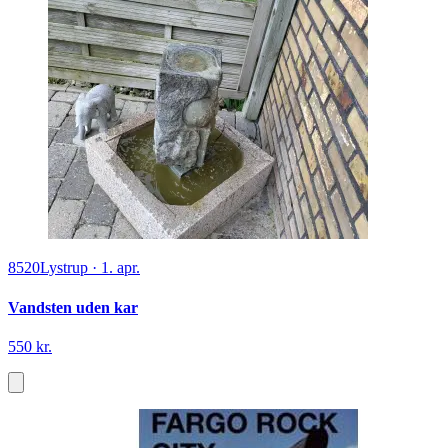
8520
Lystrup
·
1. apr.
Vandsten uden kar
550 kr.