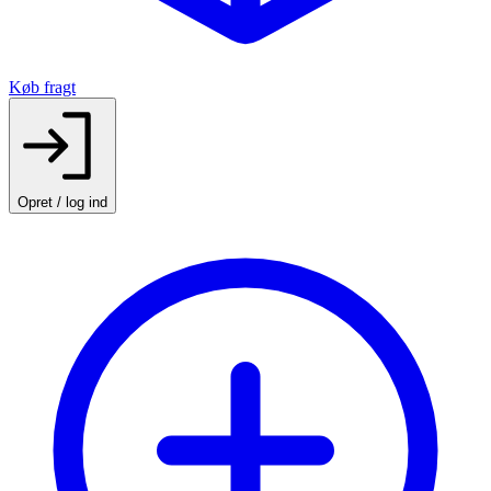
Køb fragt
Opret / log ind