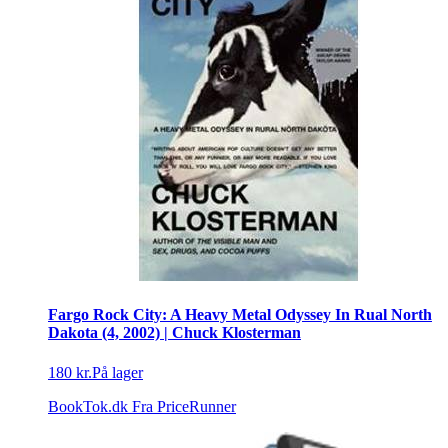
Fargo Rock City: A Heavy Metal Odyssey In Rual North
Dakota (4, 2002) | Chuck Klosterman
180 kr.
På lager
BookTok.dk
Fra PriceRunner