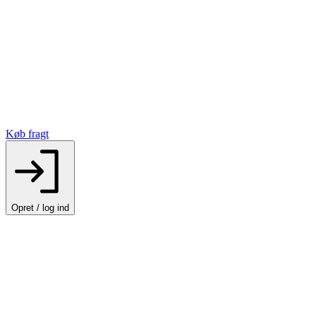
Køb fragt
Opret / log ind