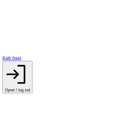
Køb fragt
Opret / log ind