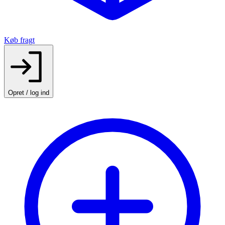
Køb fragt
Opret / log ind