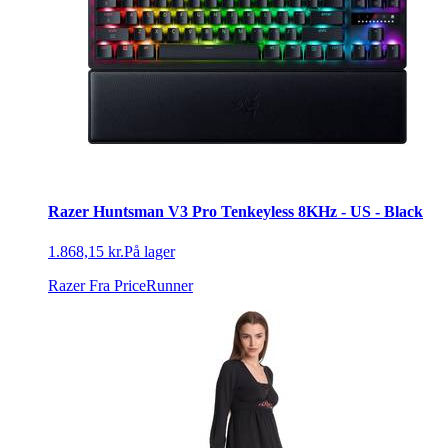
Razer Huntsman V3 Pro Tenkeyless 8KHz - US - Black
1.868,15 kr.
På lager
Razer
Fra PriceRunner