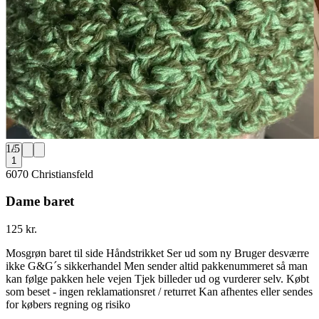
1
/
5
1
6070 Christiansfeld
Dame baret
125 kr.
Mosgrøn baret til side Håndstrikket Ser ud som ny Bruger desværre
ikke G&G´s sikkerhandel Men sender altid pakkenummeret så man
kan følge pakken hele vejen Tjek billeder ud og vurderer selv. Købt
som beset - ingen reklamationsret / returret Kan afhentes eller sendes
for købers regning og risiko