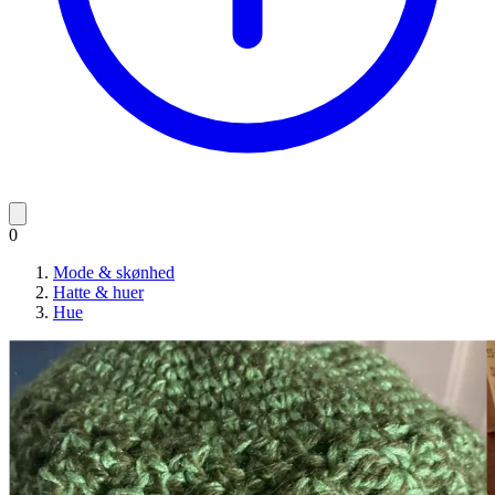
0
Mode & skønhed
Hatte & huer
Hue