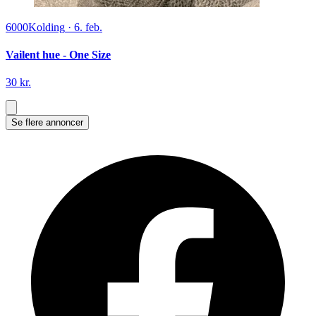
6000
Kolding
·
6. feb.
Vailent hue - One Size
30 kr.
Se flere annoncer