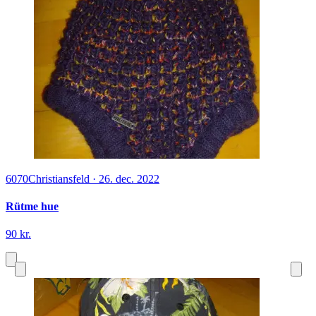
6070
Christiansfeld
·
26. dec. 2022
Rütme hue
90 kr.