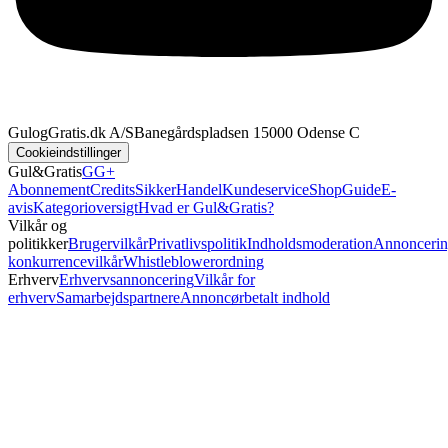
GulogGratis.dk A/S
Banegårdspladsen 1
5000 Odense C
Cookieindstillinger
Gul&Gratis
GG+
Abonnement
Credits
SikkerHandel
Kundeservice
Shop
Guide
E-
avis
Kategorioversigt
Hvad er Gul&Gratis?
Vilkår og
politikker
Brugervilkår
Privatlivspolitik
Indholdsmoderation
Annoncerin
konkurrencevilkår
Whistleblowerordning
Erhverv
Erhvervsannoncering
Vilkår for
erhverv
Samarbejdspartnere
Annoncørbetalt indhold