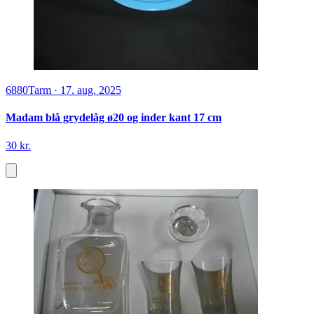
6880
Tarm
·
17. aug. 2025
Madam blå grydelåg ø20 og inder kant 17 cm
30 kr.