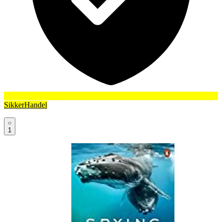
SikkerHandel
1