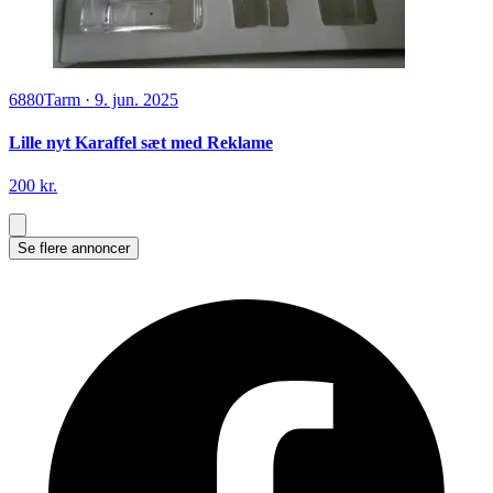
6880
Tarm
·
9. jun. 2025
Lille nyt Karaffel sæt med Reklame
200 kr.
Se flere annoncer