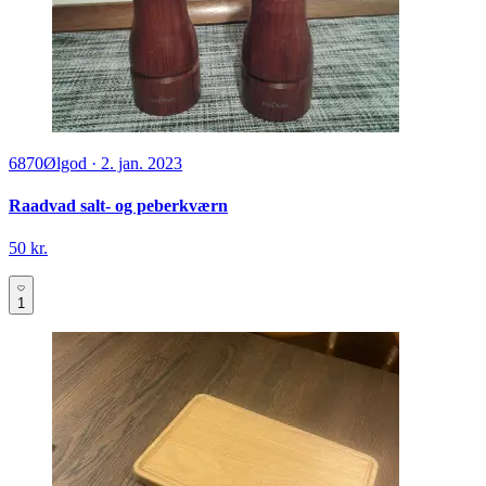
6870
Ølgod
·
2. jan. 2023
Raadvad salt- og peberkværn
50 kr.
1