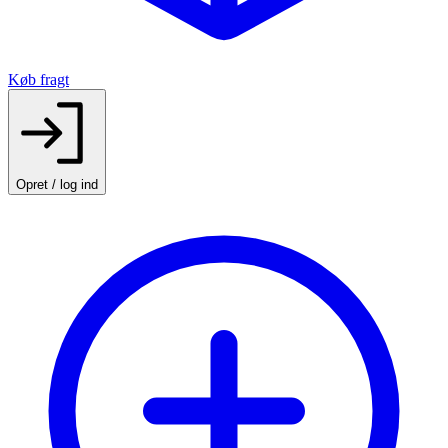
Køb fragt
Opret / log ind