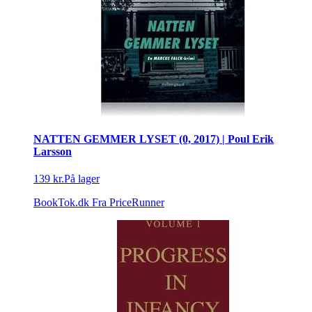
NATTEN GEMMER LYSET (0, 2017) | Poul Erik
Larsson
139 kr.
På lager
BookTok.dk
Fra PriceRunner