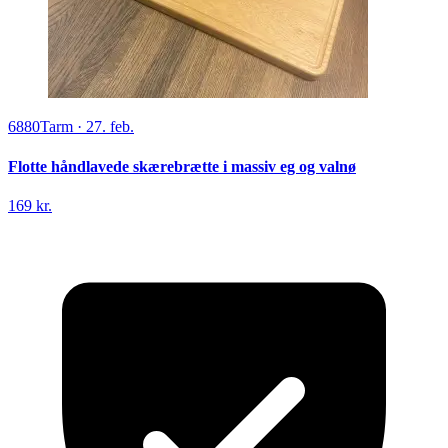
6880
Tarm
·
27. feb.
Flotte håndlavede skærebrætte i massiv eg og valnø
169 kr.