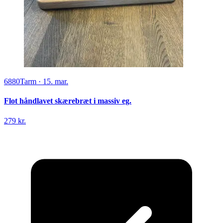
6880
Tarm
·
15. mar.
Flot håndlavet skærebræt i massiv eg.
279 kr.