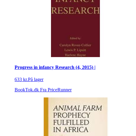
Progress in infancy Research (4, 2015) |
633 kr.
På lager
BookTok.dk
Fra PriceRunner