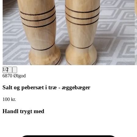
1
/
2
6870 Ølgod
Salt og pebersæt i træ - æggebæger
100 kr.
Handl trygt med