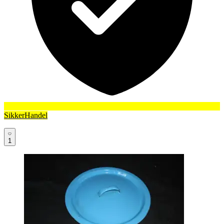
SikkerHandel
1