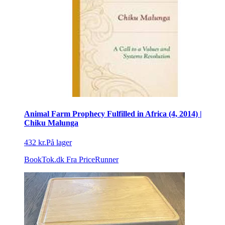
Animal Farm Prophecy Fulfilled in Africa (4, 2014) |
Chiku Malunga
432 kr.
På lager
BookTok.dk
Fra PriceRunner