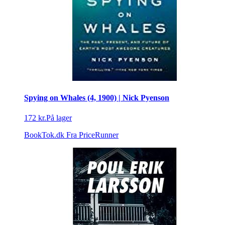
Spying on Whales (4, 1900) | Nick Pyenson
172 kr.
På lager
BookTok.dk
Fra PriceRunner