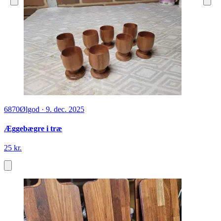
6870
Ølgod
·
9. dec. 2025
Æggebægre i træ
25 kr.