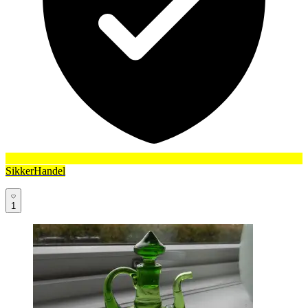
SikkerHandel
1