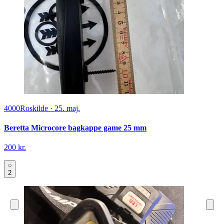
4000
Roskilde
·
25. maj.
Beretta Microcore bagkappe game 25 mm
200 kr.
2