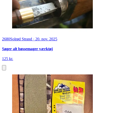
2680
Solrød Strand
·
20. nov. 2025
Søger alt bøssemager værktøj
125 kr.