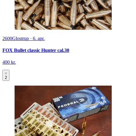
2600
Glostrup
·
6. apr.
FOX Bullet classic Hunter cal.30
400 kr.
2