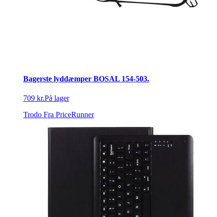
Bagerste lyddæmper BOSAL 154-503.
709 kr.
På lager
Trodo
Fra PriceRunner