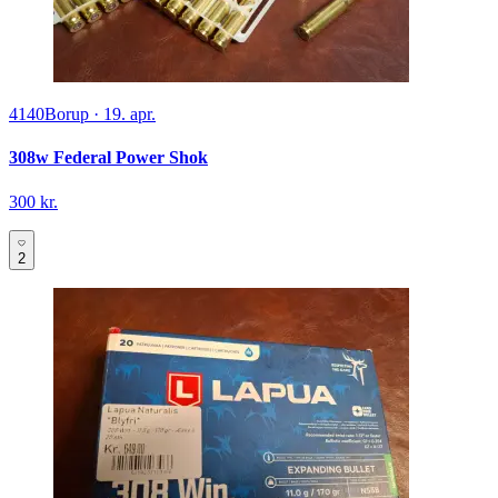
4140
Borup
·
19. apr.
308w Federal Power Shok
300 kr.
2