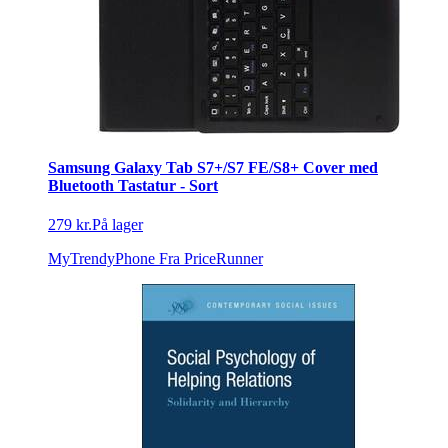
Samsung Galaxy Tab S7+/S7 FE/S8+ Cover med
Bluetooth Tastatur - Sort
279 kr.
På lager
MyTrendyPhone
Fra PriceRunner