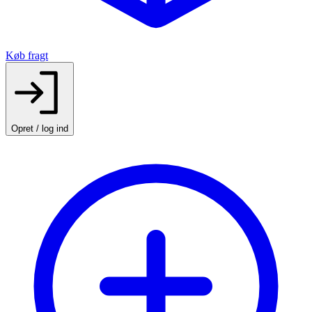
Køb fragt
Opret / log ind