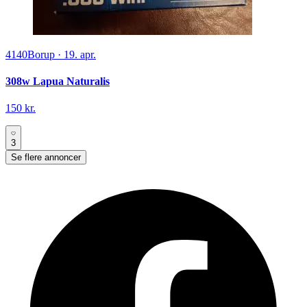
4140
Borup
·
19. apr.
308w Lapua Naturalis
150 kr.
3
Se flere annoncer