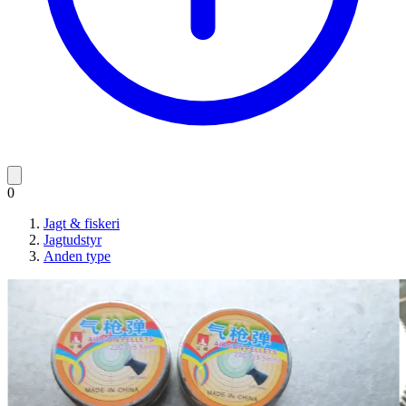
0
Jagt & fiskeri
Jagtudstyr
Anden type