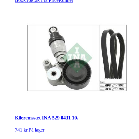
BookTok.dk
Fra PriceRunner
Kileremssæt INA 529 0431 10.
741 kr.
På lager