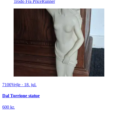
Trodo
Fra PriceRunner
7100
Vejle
·
18. jul.
Dal Torrione statue
600 kr.