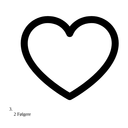
2
Følger
e