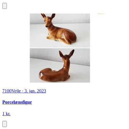
7100
Vejle
·
3. jan. 2023
Porcelænsfigur
1 kr.