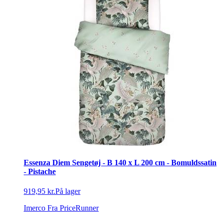
Essenza Diem Sengetøj - B 140 x L 200 cm - Bomuldssatin
- Pistache
919,95 kr.
På lager
Imerco
Fra PriceRunner