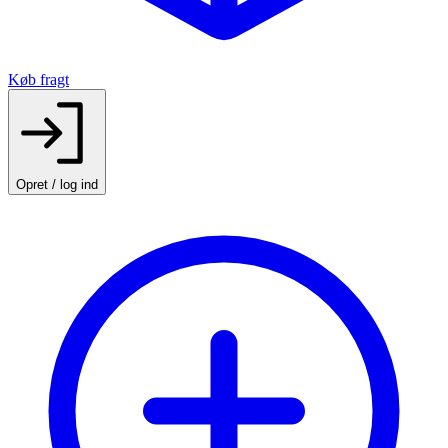
Køb fragt
Opret / log ind