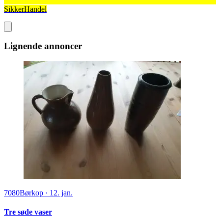
SikkerHandel
Lignende annoncer
7080
Børkop
·
12. jan.
Tre søde vaser