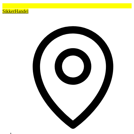
SikkerHandel