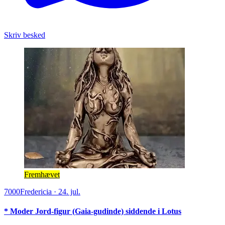
Skriv besked
Fremhævet
7000
Fredericia
·
24. jul.
* Moder Jord-figur (Gaia-gudinde) siddende i Lotus