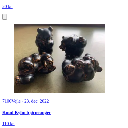
20 kr.
7100
Vejle
·
23. dec. 2022
Knud Kyhn bjørneunger
110 kr.