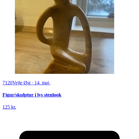
7120
Vejle Øst
·
14. maj.
Figur/skulptur i lys stenlook
125 kr.