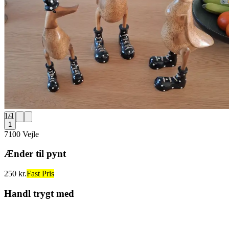
1
/
1
1
7100 Vejle
Ænder til pynt
250 kr.
Fast Pris
Handl trygt med