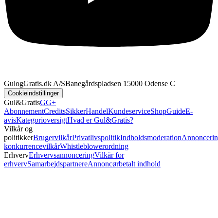
GulogGratis.dk A/S
Banegårdspladsen 1
5000 Odense C
Cookieindstillinger
Gul&Gratis
GG+
Abonnement
Credits
SikkerHandel
Kundeservice
Shop
Guide
E-
avis
Kategorioversigt
Hvad er Gul&Gratis?
Vilkår og
politikker
Brugervilkår
Privatlivspolitik
Indholdsmoderation
Annoncerin
konkurrencevilkår
Whistleblowerordning
Erhverv
Erhvervsannoncering
Vilkår for
erhverv
Samarbejdspartnere
Annoncørbetalt indhold