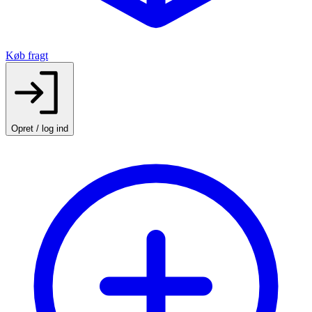
Køb fragt
Opret / log ind