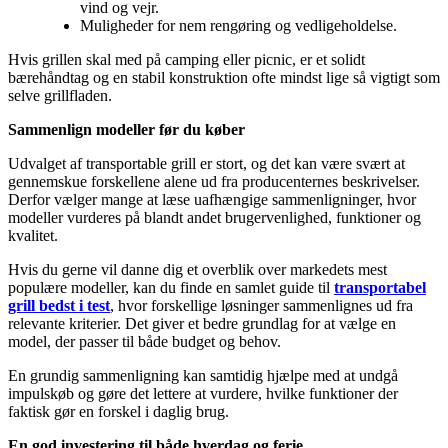
vind og vejr.
Muligheder for nem rengøring og vedligeholdelse.
Hvis grillen skal med på camping eller picnic, er et solidt
bærehåndtag og en stabil konstruktion ofte mindst lige så vigtigt som
selve grillfladen.
Sammenlign modeller før du køber
Udvalget af transportable grill er stort, og det kan være svært at
gennemskue forskellene alene ud fra producenternes beskrivelser.
Derfor vælger mange at læse uafhængige sammenligninger, hvor
modeller vurderes på blandt andet brugervenlighed, funktioner og
kvalitet.
Hvis du gerne vil danne dig et overblik over markedets mest
populære modeller, kan du finde en samlet guide til
transportabel
grill bedst i test
, hvor forskellige løsninger sammenlignes ud fra
relevante kriterier. Det giver et bedre grundlag for at vælge en
model, der passer til både budget og behov.
En grundig sammenligning kan samtidig hjælpe med at undgå
impulskøb og gøre det lettere at vurdere, hvilke funktioner der
faktisk gør en forskel i daglig brug.
En god investering til både hverdag og ferie