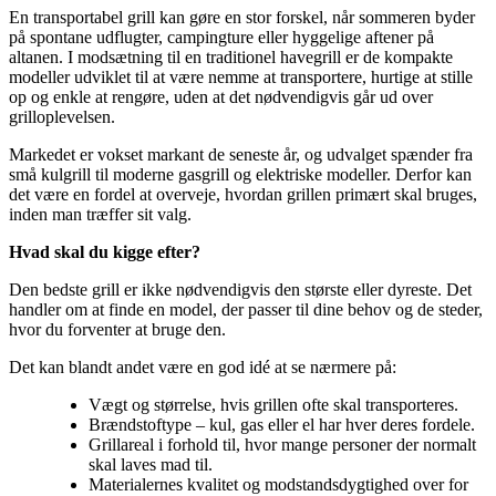
En transportabel grill kan gøre en stor forskel, når sommeren byder
på spontane udflugter, campingture eller hyggelige aftener på
altanen. I modsætning til en traditionel havegrill er de kompakte
modeller udviklet til at være nemme at transportere, hurtige at stille
op og enkle at rengøre, uden at det nødvendigvis går ud over
grilloplevelsen.
Markedet er vokset markant de seneste år, og udvalget spænder fra
små kulgrill til moderne gasgrill og elektriske modeller. Derfor kan
det være en fordel at overveje, hvordan grillen primært skal bruges,
inden man træffer sit valg.
Hvad skal du kigge efter?
Den bedste grill er ikke nødvendigvis den største eller dyreste. Det
handler om at finde en model, der passer til dine behov og de steder,
hvor du forventer at bruge den.
Det kan blandt andet være en god idé at se nærmere på:
Vægt og størrelse, hvis grillen ofte skal transporteres.
Brændstoftype – kul, gas eller el har hver deres fordele.
Grillareal i forhold til, hvor mange personer der normalt
skal laves mad til.
Materialernes kvalitet og modstandsdygtighed over for