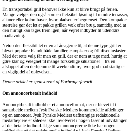
En transportabel grill behøver ikke kun at blive brugt på ferien.
Mange vælger den også som en fleksibel løsning til mindre terrasser,
altaner eller kolonihaver, hvor pladsen er begrænset. Den kompakte
størrelse gør det let at pakke grillen væk efter brug, samtidig med at
den hurtigt kan tages frem igen, når vejret indbyder til udendørs
madlavning.
Netop den fleksibilitet er en af årsagerne til, at denne type grill er
blevet populær blandt både familier, campister og friluftsentusiaster.
Med det rette valg får man en grill, der er nem at tage med, hurtig at
gøre klar og velegnet til mange forskellige situationer – fra en
afslappet aften derhjemme til weekendture, hvor god mad stadig er
en vigtig del af oplevelsen.
Denne artikel er sponsoreret af Forbrugerfavorit
Om annoncørbetalt indhold
Annoncørbetalt indhold er et annonceformat, der er blevet til i
samarbejde mellem Jysk Fynske Mediers kommercielle afdelinger
og en annoncør. Jysk Fynske Mediers uafhængige redaktionelle
medarbejdere er således ikke involveret i nogen faser af udviklingen
af det betalte indhold. Lige som annoncørerne ikke har nogen
indflydelse på det redaktionelle indhold på Jysk Fynske Mediers