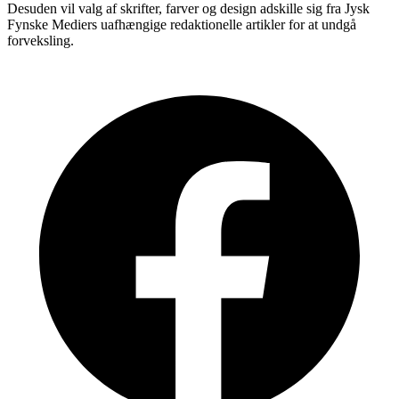
Desuden vil valg af skrifter, farver og design adskille sig fra Jysk
Fynske Mediers uafhængige redaktionelle artikler for at undgå
forveksling.