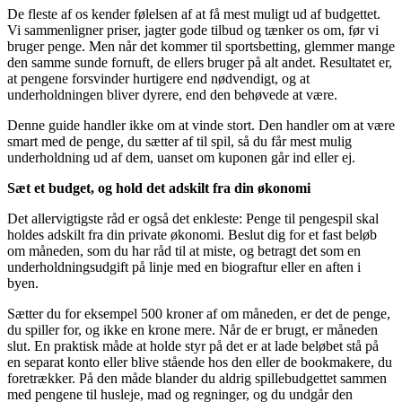
De fleste af os kender følelsen af at få mest muligt ud af budgettet.
Vi sammenligner priser, jagter gode tilbud og tænker os om, før vi
bruger penge. Men når det kommer til sportsbetting, glemmer mange
den samme sunde fornuft, de ellers bruger på alt andet. Resultatet er,
at pengene forsvinder hurtigere end nødvendigt, og at
underholdningen bliver dyrere, end den behøvede at være.
Denne guide handler ikke om at vinde stort. Den handler om at være
smart med de penge, du sætter af til spil, så du får mest mulig
underholdning ud af dem, uanset om kuponen går ind eller ej.
Sæt et budget, og hold det adskilt fra din økonomi
Det allervigtigste råd er også det enkleste: Penge til pengespil skal
holdes adskilt fra din private økonomi. Beslut dig for et fast beløb
om måneden, som du har råd til at miste, og betragt det som en
underholdningsudgift på linje med en biograftur eller en aften i
byen.
Sætter du for eksempel 500 kroner af om måneden, er det de penge,
du spiller for, og ikke en krone mere. Når de er brugt, er måneden
slut. En praktisk måde at holde styr på det er at lade beløbet stå på
en separat konto eller blive stående hos den eller de bookmakere, du
foretrækker. På den måde blander du aldrig spillebudgettet sammen
med pengene til husleje, mad og regninger, og du undgår den