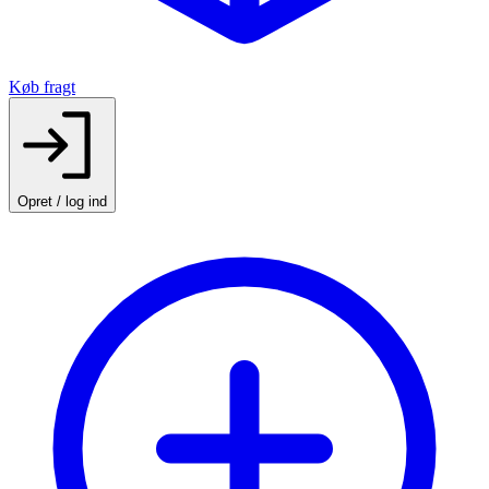
Køb fragt
Opret / log ind