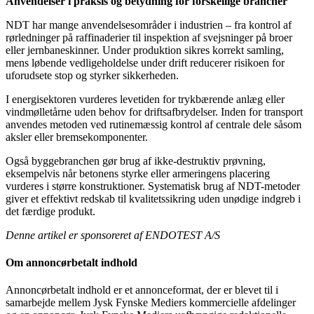
Anvendelser i praksis og betydning for forskellige brancher
NDT har mange anvendelsesområder i industrien – fra kontrol af
rørledninger på raffinaderier til inspektion af svejsninger på broer
eller jernbaneskinner. Under produktion sikres korrekt samling,
mens løbende vedligeholdelse under drift reducerer risikoen for
uforudsete stop og styrker sikkerheden.
I energisektoren vurderes levetiden for trykbærende anlæg eller
vindmølletårne uden behov for driftsafbrydelser. Inden for transport
anvendes metoden ved rutinemæssig kontrol af centrale dele såsom
aksler eller bremsekomponenter.
Også byggebranchen gør brug af ikke-destruktiv prøvning,
eksempelvis når betonens styrke eller armeringens placering
vurderes i større konstruktioner. Systematisk brug af NDT-metoder
giver et effektivt redskab til kvalitetssikring uden unødige indgreb i
det færdige produkt.
Denne artikel er sponsoreret af ENDOTEST A/S
Om annoncørbetalt indhold
Annoncørbetalt indhold er et annonceformat, der er blevet til i
samarbejde mellem Jysk Fynske Mediers kommercielle afdelinger