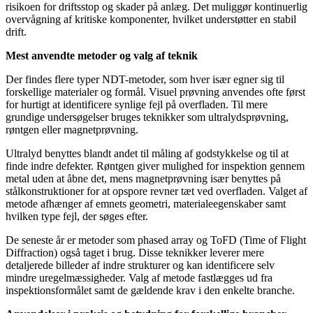
risikoen for driftsstop og skader på anlæg. Det muliggør kontinuerlig
overvågning af kritiske komponenter, hvilket understøtter en stabil
drift.
Mest anvendte metoder og valg af teknik
Der findes flere typer NDT-metoder, som hver især egner sig til
forskellige materialer og formål. Visuel prøvning anvendes ofte først
for hurtigt at identificere synlige fejl på overfladen. Til mere
grundige undersøgelser bruges teknikker som ultralydsprøvning,
røntgen eller magnetprøvning.
Ultralyd benyttes blandt andet til måling af godstykkelse og til at
finde indre defekter. Røntgen giver mulighed for inspektion gennem
metal uden at åbne det, mens magnetprøvning især benyttes på
stålkonstruktioner for at opspore revner tæt ved overfladen. Valget af
metode afhænger af emnets geometri, materialeegenskaber samt
hvilken type fejl, der søges efter.
De seneste år er metoder som phased array og ToFD (Time of Flight
Diffraction) også taget i brug. Disse teknikker leverer mere
detaljerede billeder af indre strukturer og kan identificere selv
mindre uregelmæssigheder. Valg af metode fastlægges ud fra
inspektionsformålet samt de gældende krav i den enkelte branche.