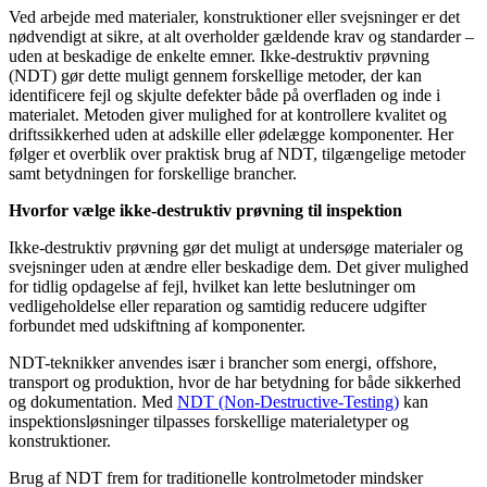
Ved arbejde med materialer, konstruktioner eller svejsninger er det
nødvendigt at sikre, at alt overholder gældende krav og standarder –
uden at beskadige de enkelte emner. Ikke-destruktiv prøvning
(NDT) gør dette muligt gennem forskellige metoder, der kan
identificere fejl og skjulte defekter både på overfladen og inde i
materialet. Metoden giver mulighed for at kontrollere kvalitet og
driftssikkerhed uden at adskille eller ødelægge komponenter. Her
følger et overblik over praktisk brug af NDT, tilgængelige metoder
samt betydningen for forskellige brancher.
Hvorfor vælge ikke-destruktiv prøvning til inspektion
Ikke-destruktiv prøvning gør det muligt at undersøge materialer og
svejsninger uden at ændre eller beskadige dem. Det giver mulighed
for tidlig opdagelse af fejl, hvilket kan lette beslutninger om
vedligeholdelse eller reparation og samtidig reducere udgifter
forbundet med udskiftning af komponenter.
NDT-teknikker anvendes især i brancher som energi, offshore,
transport og produktion, hvor de har betydning for både sikkerhed
og dokumentation. Med
NDT (Non-Destructive-Testing)
kan
inspektionsløsninger tilpasses forskellige materialetyper og
konstruktioner.
Brug af NDT frem for traditionelle kontrolmetoder mindsker