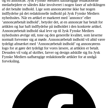
og en annoncør. Jysk Fynske Mediers uafhængige redaktionelle
medarbejdere er således ikke involveret i nogen faser af udviklingen
af det betalte indhold. Lige som annoncørerne ikke har nogen
indflydelse på det redaktionelle indhold på Jysk Fynske Mediers
nyhedssites. Når en artikel er markeret med ’annonce’ eller
‘annoncørbetalt indhold’, betyder det, at en annoncør har betalt for
artiklen og har haft indflydelse på indholdet i den konkrete artikel.
Annoncørbetalt indhold skal leve op til Jysk Fynske Mediers
nyhedssites øvrige stil, tone og den generelle kvalitet, som læserne
normalt forventer sig at møde. Annoncørbetalt indhold vil altid være
tydeligt afmærket med ‘Annoncørbetalt indhold’ og annoncørens
logo for at gøre det tydeligt for vores læsere, at artiklen er betalt.
Desuden vil valg af skrifter, farver og design adskille sig fra Jysk
Fynske Mediers uafhængige redaktionelle artikler for at undgå
forveksling.