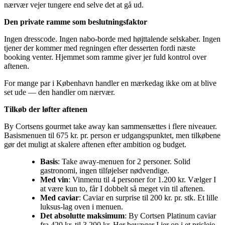
nærvær vejer tungere end selve det at gå ud.
Den private ramme som beslutningsfaktor
Ingen dresscode. Ingen nabo-borde med højttalende selskaber. Ingen
tjener der kommer med regningen efter desserten fordi næste
booking venter. Hjemmet som ramme giver jer fuld kontrol over
aftenen.
For mange par i København handler en mærkedag ikke om at blive
set ude — den handler om nærvær.
Tilkøb der løfter aftenen
By Cortsens gourmet take away kan sammensættes i flere niveauer.
Basismenuen til 675 kr. pr. person er udgangspunktet, men tilkøbene
gør det muligt at skalere aftenen efter ambition og budget.
Basis
: Take away-menuen for 2 personer. Solid
gastronomi, ingen tilføjelser nødvendige.
Med vin
: Vinmenu til 4 personer for 1.200 kr. Vælger I
at være kun to, får I dobbelt så meget vin til aftenen.
Med caviar
: Caviar en surprise til 200 kr. pr. stk. Et lille
luksus-lag oven i menuen.
Det absolutte maksimum
: By Cortsen Platinum caviar
fra 420 kr. til 3.200 kr. Her bevæger I jer op i et prisleje,