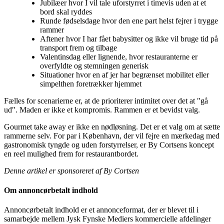
Jubilæer hvor I vil tale uforstyrret i timevis uden at et
bord skal ryddes
Runde fødselsdage hvor den ene part helst fejrer i trygge
rammer
Aftener hvor I har fået babysitter og ikke vil bruge tid på
transport frem og tilbage
Valentinsdag eller lignende, hvor restauranterne er
overfyldte og stemningen generisk
Situationer hvor en af jer har begrænset mobilitet eller
simpelthen foretrækker hjemmet
Fælles for scenarierne er, at de prioriterer intimitet over det at "gå
ud". Maden er ikke et kompromis. Rammen er et bevidst valg.
Gourmet take away er ikke en nødløsning. Det er et valg om at sætte
rammerne selv. For par i København, der vil fejre en mærkedag med
gastronomisk tyngde og uden forstyrrelser, er By Cortsens koncept
en reel mulighed frem for restaurantbordet.
Denne artikel er sponsoreret af By Cortsen
Om annoncørbetalt indhold
Annoncørbetalt indhold er et annonceformat, der er blevet til i
samarbejde mellem Jysk Fynske Mediers kommercielle afdelinger