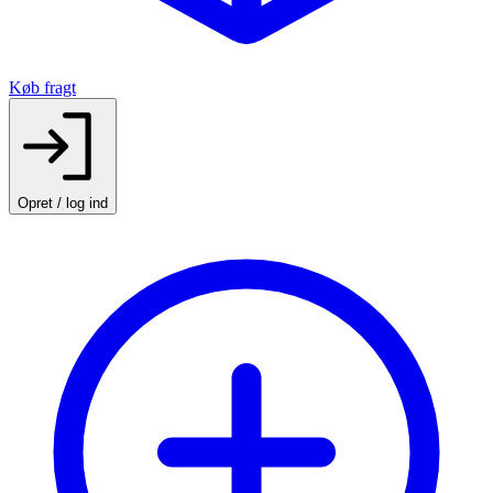
Køb fragt
Opret / log ind