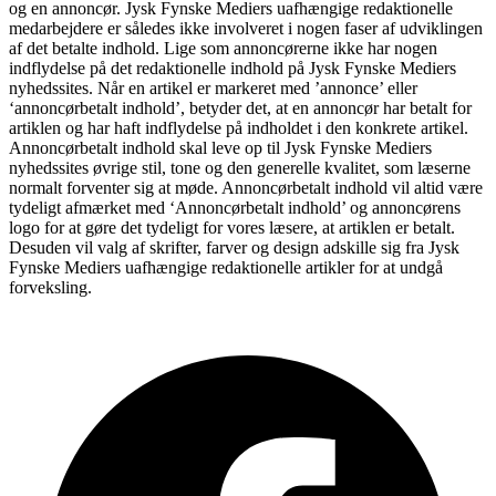
og en annoncør. Jysk Fynske Mediers uafhængige redaktionelle
medarbejdere er således ikke involveret i nogen faser af udviklingen
af det betalte indhold. Lige som annoncørerne ikke har nogen
indflydelse på det redaktionelle indhold på Jysk Fynske Mediers
nyhedssites. Når en artikel er markeret med ’annonce’ eller
‘annoncørbetalt indhold’, betyder det, at en annoncør har betalt for
artiklen og har haft indflydelse på indholdet i den konkrete artikel.
Annoncørbetalt indhold skal leve op til Jysk Fynske Mediers
nyhedssites øvrige stil, tone og den generelle kvalitet, som læserne
normalt forventer sig at møde. Annoncørbetalt indhold vil altid være
tydeligt afmærket med ‘Annoncørbetalt indhold’ og annoncørens
logo for at gøre det tydeligt for vores læsere, at artiklen er betalt.
Desuden vil valg af skrifter, farver og design adskille sig fra Jysk
Fynske Mediers uafhængige redaktionelle artikler for at undgå
forveksling.