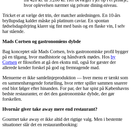
hvor oplevelsen nærmer sig private dining-niveau.
Tricket er at vælge det trin, der matcher anledningen. En 10-års
bryllupsdag kalder måske på platinum caviar. En spontan
fødselsdagsfejring klarer sig fint med basis og en flaske vin, I selv
har stående.
Mads Cortsen og gastronomiens dybde
Bag konceptet står Mads Cortsen, hvis gastronomiske profil bygger
på en tilgang, hvor madhistorie og håndværk mødes. Hos
by
Cortsen
er filosofien at gå den ekstra mil, også for gæster der
allerede kender forskel på god og fremragende mad.
Menuerne er ikke samlelinjeproduktion — hver menu er tænkt som
en sammenhængende fortælling, hvor retter spiller sammen snarere
end blot følger efter hinanden. For par, der har spist på Københavns
bedste restauranter, er det den gastronomiske dybde, der gør
forskellen.
Hvornår giver take away mere end restaurant?
Gourmet take away er ikke altid det rigtige valg. Men i bestemte
situationer slår det en restaurantbooking: