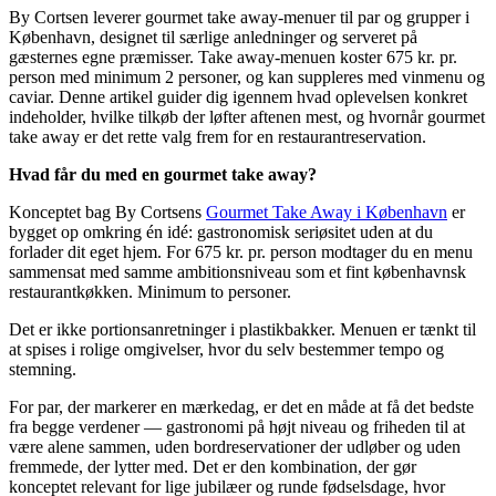
By Cortsen leverer gourmet take away-menuer til par og grupper i
København, designet til særlige anledninger og serveret på
gæsternes egne præmisser. Take away-menuen koster 675 kr. pr.
person med minimum 2 personer, og kan suppleres med vinmenu og
caviar. Denne artikel guider dig igennem hvad oplevelsen konkret
indeholder, hvilke tilkøb der løfter aftenen mest, og hvornår gourmet
take away er det rette valg frem for en restaurantreservation.
Hvad får du med en gourmet take away?
Konceptet bag By Cortsens
Gourmet Take Away i København
er
bygget op omkring én idé: gastronomisk seriøsitet uden at du
forlader dit eget hjem. For 675 kr. pr. person modtager du en menu
sammensat med samme ambitionsniveau som et fint københavnsk
restaurantkøkken. Minimum to personer.
Det er ikke portionsanretninger i plastikbakker. Menuen er tænkt til
at spises i rolige omgivelser, hvor du selv bestemmer tempo og
stemning.
For par, der markerer en mærkedag, er det en måde at få det bedste
fra begge verdener — gastronomi på højt niveau og friheden til at
være alene sammen, uden bordreservationer der udløber og uden
fremmede, der lytter med. Det er den kombination, der gør
konceptet relevant for lige jubilæer og runde fødselsdage, hvor