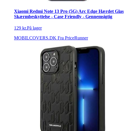
Xiaomi Redmi Note 13 Pro (5G) Arc Edge Hærdet Glas
Skærmbeskyttelse - Case Friendly - Gennemsigtig
129 kr.
På lager
MOBILCOVERS.DK
Fra PriceRunner