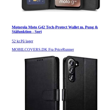
Motorola Moto G42 Tech-Protect Wallet m. Pung &
Ståfunktion - Sort
52 kr.
På lager
MOBILCOVERS.DK
Fra PriceRunner