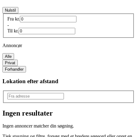
Nulstil
Fra
kr.
-
Til
kr.
Annoncør
Alle
Privat
Forhandler
Lokation efter afstand
Ingen resultater
Mærke
:
Ingen annoncer matcher din søgning.
BenQ-Siemens
Tjek stavning og filtre, forsøg med et bredere søgeord eller opret en