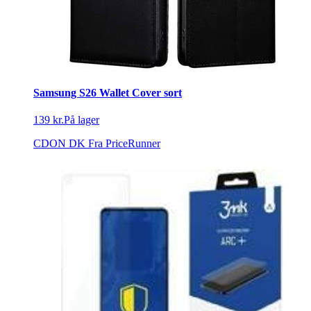
Samsung S26 Wallet Cover sort
139 kr.
På lager
CDON DK
Fra PriceRunner