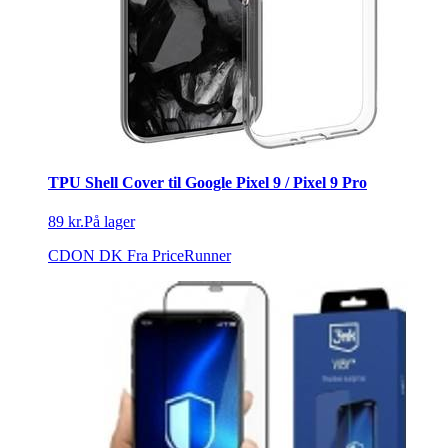
TPU Shell Cover til Google Pixel 9 / Pixel 9 Pro
89 kr.
På lager
CDON DK
Fra PriceRunner