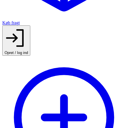
Køb fragt
Opret / log ind