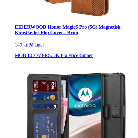
EIDERWOOD Honor Magic6 Pro (5G) Magnetisk
Kunstlæder Flip Cover - Brun
149 kr.
På lager
MOBILCOVERS.DK
Fra PriceRunner