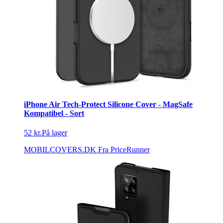
iPhone Air Tech-Protect Silicone Cover - MagSafe
Kompatibel - Sort
52 kr.
På lager
MOBILCOVERS.DK
Fra PriceRunner