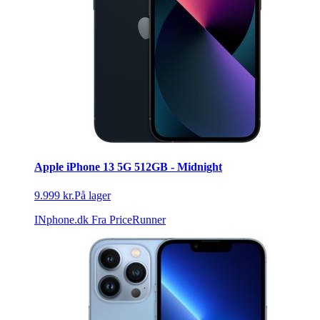
Apple iPhone 13 5G 512GB - Midnight
9.999 kr.
På lager
INphone.dk
Fra PriceRunner