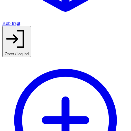
Køb fragt
Opret / log ind