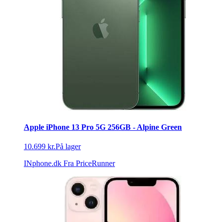
Apple iPhone 13 Pro 5G 256GB - Alpine Green
10.699 kr.
På lager
INphone.dk
Fra PriceRunner