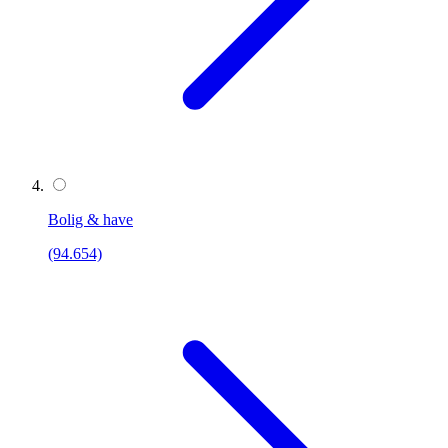
Bolig & have
(94.654)