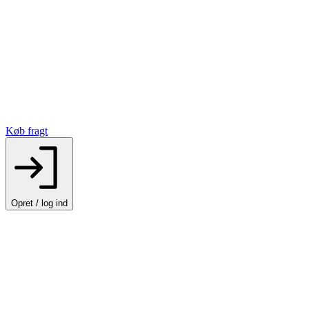
Køb fragt
Opret / log ind