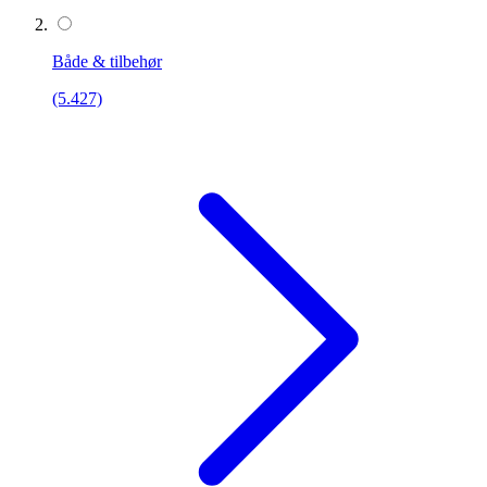
Både & tilbehør
(5.427)