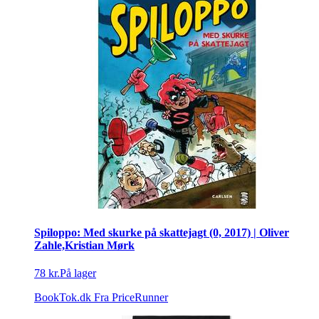
Spiloppo: Med skurke på skattejagt (0, 2017) | Oliver
Zahle,Kristian Mørk
78 kr.
På lager
BookTok.dk
Fra PriceRunner