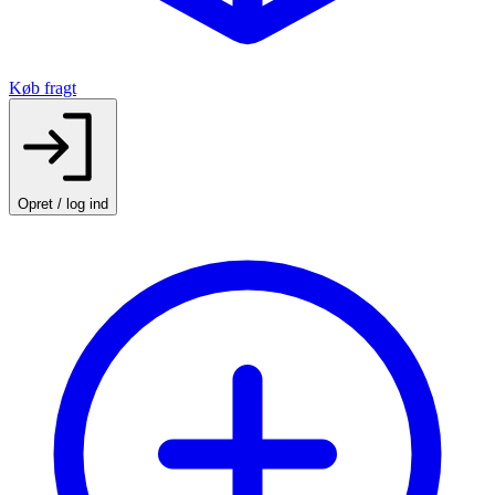
Køb fragt
Opret / log ind